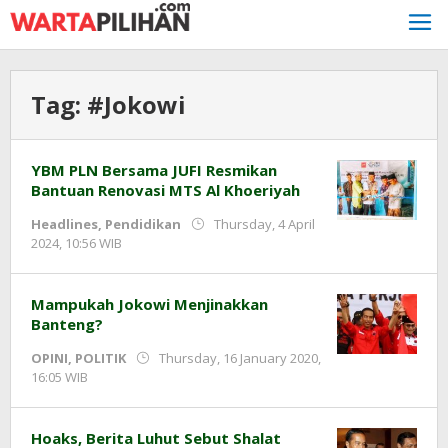
Skip
to
content
Tag:
#Jokowi
YBM PLN Bersama JUFI Resmikan
Bantuan Renovasi MTS Al Khoeriyah
Headlines
,
Pendidikan
Thursday, 4 April
by
2024, 10:56 WIB
Adi
Prawiranegara
Mampukah Jokowi Menjinakkan
Banteng?
OPINI
,
POLITIK
Thursday, 16 January 2020,
by
16:05 WIB
Adi
Prawiranegara
Hoaks, Berita Luhut Sebut Shalat