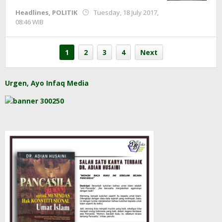
Headlines
,
POLITIK
Tuesday, 18 July 2017,
by
08:46 WIB
redaksi
1
2
3
4
Next
Urgen, Ayo Infaq Media