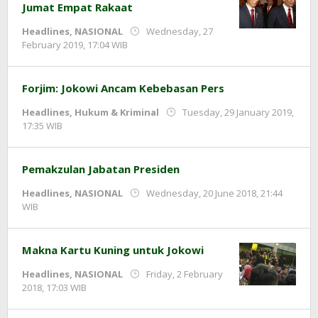
Jumat Empat Rakaat
Headlines
,
NASIONAL
Wednesday, 27
by
February 2019, 17:04 WIB
Adi
Prawiranegara
Forjim: Jokowi Ancam Kebebasan Pers
Headlines
,
Hukum & Kriminal
Tuesday, 29 January 2019,
by
17:35 WIB
Adi
Prawiranegara
Pemakzulan Jabatan Presiden
Headlines
,
NASIONAL
Wednesday, 20 June 2018, 21:44
by
WIB
Adi
Prawiranegara
Makna Kartu Kuning untuk Jokowi
Headlines
,
NASIONAL
Friday, 2 February
by
2018, 17:03 WIB
Adi
Prawiranegara