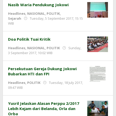
Nasib Waria Pendukung Jokowi
Headlines
,
NASIONAL
,
POLITIK
,
Sejarah
Tuesday, 5 September 2017, 15:15
by
WIB
Adi
Prawiranegara
Doa Politik Tuai Kritik
Headlines
,
NASIONAL
,
POLITIK
Sunday,
by
3 September 2017, 10:02 WIB
Adi
Prawiranegara
Persekutuan Gereja Dukung Jokowi
Bubarkan HTI dan FPI
Headlines
,
POLITIK
Tuesday, 18 July 2017,
by
09:47 WIB
redaksi
Yusril Jelaskan Alasan Perppu 2/2017
Lebih Kejam dari Belanda, Orla dan
Orba