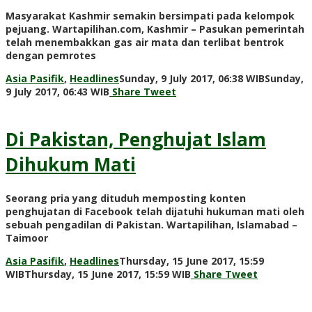
Masyarakat Kashmir semakin bersimpati pada kelompok
pejuang. Wartapilihan.com, Kashmir – Pasukan pemerintah
telah menembakkan gas air mata dan terlibat bentrok
dengan pemrotes
Asia Pasifik
,
Headlines
Sunday, 9 July 2017, 06:38 WIB
Sunday,
by
9 July 2017, 06:43 WIB
Share
Tweet
redaksi
Di Pakistan, Penghujat Islam
Dihukum Mati
Seorang pria yang dituduh memposting konten
penghujatan di Facebook telah dijatuhi hukuman mati oleh
sebuah pengadilan di Pakistan. Wartapilihan, Islamabad –
Taimoor
Asia Pasifik
,
Headlines
Thursday, 15 June 2017, 15:59
by
WIB
Thursday, 15 June 2017, 15:59 WIB
Share
Tweet
redaksi