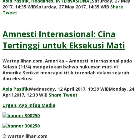
Asia Pasifik
,
Headlines
,
INTERNASIONAL
Saturday, 27 May
by
2017, 14:35 WIB
Saturday, 27 May 2017, 14:35 WIB
Share
redaksi
Tweet
Amnesti Internasional: Cina
Tertinggi untuk Eksekusi Mati
Wartapilihan.com, Amerika – Amnesti Internasional pada
Selasa (11/4) mengatakan bahwa hukuman mati di
Amerika Serikat mencapai titik terendah dalam sejarah
dan eksekusi
Asia Pasifik
Wednesday, 12 April 2017, 19:39 WIB
Monday, 24
by
April 2017, 12:39 WIB
Share
Tweet
redaksi
Urgen, Ayo Infaq Media
© WartaPilihan.com