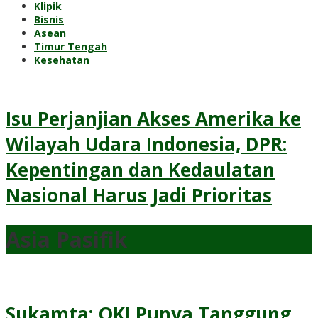
Klipik
Bisnis
Asean
Timur Tengah
Kesehatan
Isu Perjanjian Akses Amerika ke
Wilayah Udara Indonesia, DPR:
Kepentingan dan Kedaulatan
Nasional Harus Jadi Prioritas
Asia
Asia Pasifik
Pasifik
,
INTERNASIONAL
Monday,
13
April
2026,
Sukamta: OKI Punya Tanggung
15:01