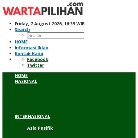
Skip
to
content
Friday, 7 August 2026, 16:39 WIB
Search
HOME
Informasi Iklan
Kontak Kami
Facebook
Twitter
HOME
NASIONAL
Hukum & Kriminal
Pendidikan
Peristiwa
Sosial
Wawancara
INTERNASIONAL
Asean
Asia Pasifik
Eropa & Amerika