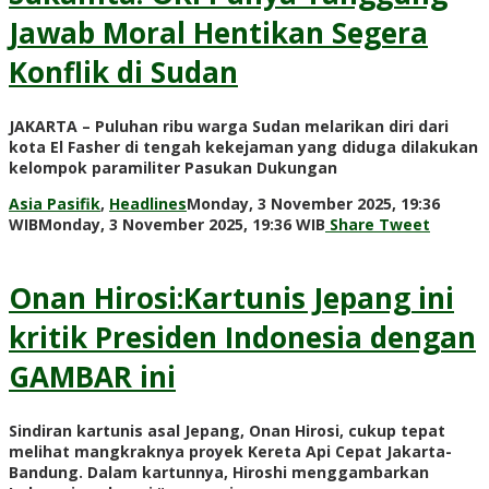
WIB
Monday,
Jawab Moral Hentikan Segera
13
April
Konflik di Sudan
2026,
15:01
WIB
JAKARTA – Puluhan ribu warga Sudan melarikan diri dari
by
Share
kota El Fasher di tengah kekejaman yang diduga dilakukan
Adi
Tweet
kelompok paramiliter Pasukan Dukungan
Prawiranegara
Asia Pasifik
,
Headlines
Monday, 3 November 2025, 19:36
by
WIB
Monday, 3 November 2025, 19:36 WIB
Share
Tweet
Adi
Prawiranegara
Onan Hirosi:Kartunis Jepang ini
kritik Presiden Indonesia dengan
GAMBAR ini
Sindiran kartunis asal Jepang, Onan Hirosi, cukup tepat
melihat mangkraknya proyek Kereta Api Cepat Jakarta-
Bandung. Dalam kartunnya, Hiroshi menggambarkan