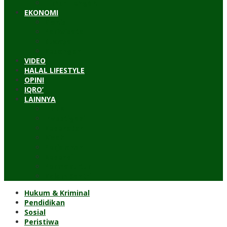
Timur Tengah
EKONOMI
Bisnis
Pariwisata
Budaya
Keuangan
VIDEO
HALAL LIFESTYLE
OPINI
IQRO’
LAINNYA
ILTEK
Investigasi
Kesehatan
Kisah
Perjalanan
Resensi
Permakultur
Kolom Santri
Hukum & Kriminal
Pendidikan
Sosial
Peristiwa