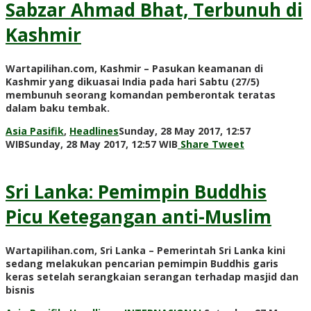
Sabzar Ahmad Bhat, Terbunuh di
Kashmir
Wartapilihan.com, Kashmir – Pasukan keamanan di
Kashmir yang dikuasai India pada hari Sabtu (27/5)
membunuh seorang komandan pemberontak teratas
dalam baku tembak.
Asia Pasifik
,
Headlines
Sunday, 28 May 2017, 12:57
by
WIB
Sunday, 28 May 2017, 12:57 WIB
Share
Tweet
redaksi
Sri Lanka: Pemimpin Buddhis
Picu Ketegangan anti-Muslim
Wartapilihan.com, Sri Lanka – Pemerintah Sri Lanka kini
sedang melakukan pencarian pemimpin Buddhis garis
keras setelah serangkaian serangan terhadap masjid dan
bisnis