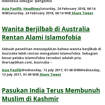
Indonesia sebagai “pengemis
Asia Pasifik
,
Headlines
Saturday, 24 February 2018, 06:14
by
WIB
Saturday, 24 February 2018, 06:14 WIB
Share
Tweet
redaksi
Wanita Berjilbab di Australia
Rentan Alami Islamofobia
Sebuah penelitian menunjukkan bahwa wanita berjilbab di
Australia lebih rentan mengalami Islamofobia. Sebagian
besar pelaku Islamofobia tersebut adalah pria.
Wartapilihan.com, Australia –
Asia Pasifik
Wednesday, 12 July 2017, 01:48 WIB
Wednesday,
by
12 July 2017, 01:49 WIB
Share
Tweet
redaksi
Pasukan India Terus Membunuh
Muslim di Kashmir