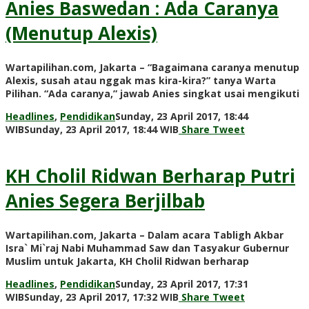
Anies Baswedan : Ada Caranya
(Menutup Alexis)
Wartapilihan.com, Jakarta – “Bagaimana caranya menutup
Alexis, susah atau nggak mas kira-kira?” tanya Warta
Pilihan. “Ada caranya,” jawab Anies singkat usai mengikuti
Headlines
,
Pendidikan
Sunday, 23 April 2017, 18:44
by
WIB
Sunday, 23 April 2017, 18:44 WIB
Share
Tweet
redaksi
KH Cholil Ridwan Berharap Putri
Anies Segera Berjilbab
Wartapilihan.com, Jakarta – Dalam acara Tabligh Akbar
Isra` Mi`raj Nabi Muhammad Saw dan Tasyakur Gubernur
Muslim untuk Jakarta, KH Cholil Ridwan berharap
Headlines
,
Pendidikan
Sunday, 23 April 2017, 17:31
by
WIB
Sunday, 23 April 2017, 17:32 WIB
Share
Tweet
redaksi