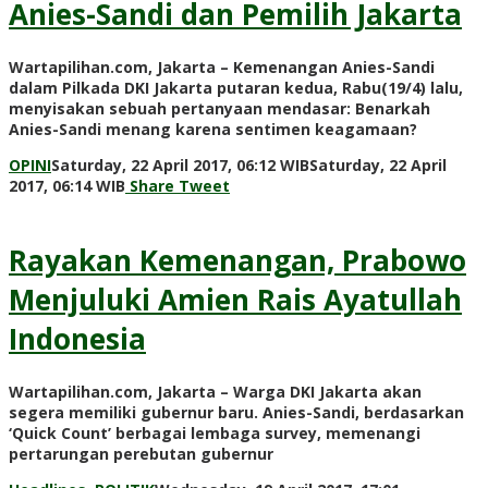
Anies-Sandi dan Pemilih Jakarta
Wartapilihan.com, Jakarta – Kemenangan Anies-Sandi
dalam Pilkada DKI Jakarta putaran kedua, Rabu(19/4) lalu,
menyisakan sebuah pertanyaan mendasar: Benarkah
Anies-Sandi menang karena sentimen keagamaan?
OPINI
Saturday, 22 April 2017, 06:12 WIB
Saturday, 22 April
by
2017, 06:14 WIB
Share
Tweet
redaksi
Rayakan Kemenangan, Prabowo
Menjuluki Amien Rais Ayatullah
Indonesia
Wartapilihan.com, Jakarta – Warga DKI Jakarta akan
segera memiliki gubernur baru. Anies-Sandi, berdasarkan
‘Quick Count’ berbagai lembaga survey, memenangi
pertarungan perebutan gubernur