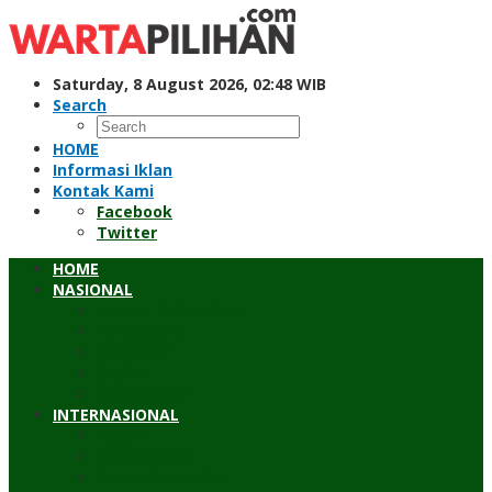
Skip
to
content
Saturday, 8 August 2026, 02:48 WIB
Search
HOME
Informasi Iklan
Kontak Kami
Facebook
Twitter
HOME
NASIONAL
Hukum & Kriminal
Pendidikan
Peristiwa
Sosial
Wawancara
INTERNASIONAL
Asean
Asia Pasifik
Eropa & Amerika