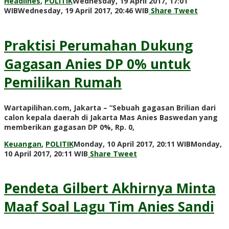
Headlines
,
POLITIK
Wednesday, 19 April 2017, 17:01
by
WIB
Wednesday, 19 April 2017, 20:46 WIB
Share
Tweet
redaksi
Praktisi Perumahan Dukung
Gagasan Anies DP 0% untuk
Pemilikan Rumah
Wartapilihan.com, Jakarta – “Sebuah gagasan Brilian dari
calon kepala daerah di Jakarta Mas Anies Baswedan yang
memberikan gagasan DP 0%, Rp. 0,
Keuangan
,
POLITIK
Monday, 10 April 2017, 20:11 WIB
Monday,
by
10 April 2017, 20:11 WIB
Share
Tweet
redaksi
Pendeta Gilbert Akhirnya Minta
Maaf Soal Lagu Tim Anies Sandi