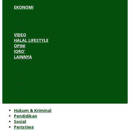
Timur Tengah
EKONOMI
Bisnis
Pariwisata
Budaya
Keuangan
VIDEO
HALAL LIFESTYLE
OPINI
IQRO’
LAINNYA
ILTEK
Investigasi
Kesehatan
Kisah
Perjalanan
Resensi
Permakultur
Kolom Santri
Hukum & Kriminal
Pendidikan
Sosial
Peristiwa