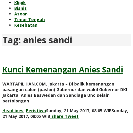
Klipik
Bisnis
Asean
Timur Tengah
Kesehatan
Tag:
anies sandi
Kunci Kemenangan Anies Sandi
WARTAPILIHAN.COM, Jakarta – Di balik kemenangan
pasangan calon (paslon) Gubernur dan wakil Gubernur DKI
Jakarta, Anies Baswedan dan Sandiaga Uno selain
pertolongan
Headlines
,
Peristiwa
Sunday, 21 May 2017, 08:05 WIB
Sunday,
by
21 May 2017, 08:05 WIB
Share
Tweet
Adi
Prawiranegara