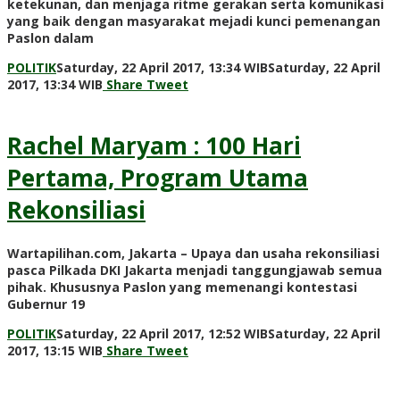
ketekunan, dan menjaga ritme gerakan serta komunikasi
yang baik dengan masyarakat mejadi kunci pemenangan
Paslon dalam
POLITIK
Saturday, 22 April 2017, 13:34 WIB
Saturday, 22 April
by
2017, 13:34 WIB
Share
Tweet
redaksi
Rachel Maryam : 100 Hari
Pertama, Program Utama
Rekonsiliasi
Wartapilihan.com, Jakarta – Upaya dan usaha rekonsiliasi
pasca Pilkada DKI Jakarta menjadi tanggungjawab semua
pihak. Khususnya Paslon yang memenangi kontestasi
Gubernur 19
POLITIK
Saturday, 22 April 2017, 12:52 WIB
Saturday, 22 April
by
2017, 13:15 WIB
Share
Tweet
redaksi