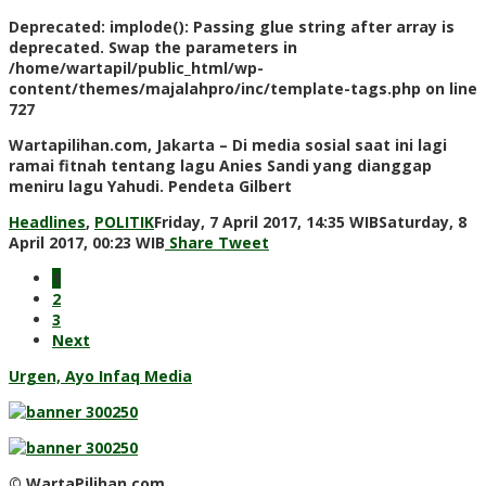
Deprecated
: implode(): Passing glue string after array is
deprecated. Swap the parameters in
/home/wartapil/public_html/wp-
content/themes/majalahpro/inc/template-tags.php
on line
727
Wartapilihan.com, Jakarta – Di media sosial saat ini lagi
ramai fitnah tentang lagu Anies Sandi yang dianggap
meniru lagu Yahudi. Pendeta Gilbert
Headlines
,
POLITIK
Friday, 7 April 2017, 14:35 WIB
Saturday, 8
by
April 2017, 00:23 WIB
Share
Tweet
redaksi
1
2
3
Next
Urgen, Ayo Infaq Media
© WartaPilihan.com