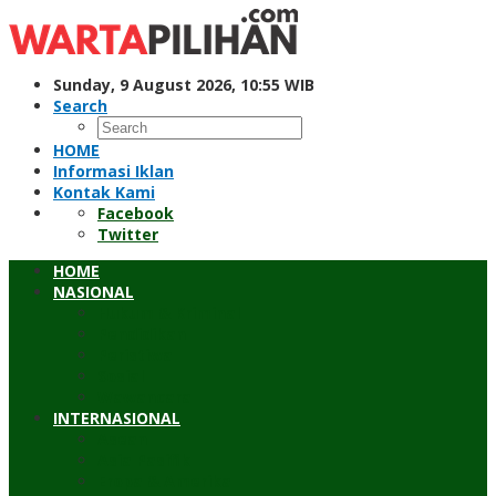
Skip
to
content
Sunday, 9 August 2026, 10:55 WIB
Search
HOME
Informasi Iklan
Kontak Kami
Facebook
Twitter
HOME
NASIONAL
Hukum & Kriminal
Pendidikan
Peristiwa
Sosial
Wawancara
INTERNASIONAL
Asean
Asia Pasifik
Eropa & Amerika