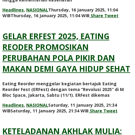
Headlines
,
NASIONAL
Thursday, 16 January 2025, 11:04
by
WIB
Thursday, 16 January 2025, 11:04 WIB
Share
Tweet
Admin
WP
GELAR ERFEST 2025, EATING
REODER PROMOSIKAN
PERUBAHAN POLA PIKIR DAN
MAKAN DEMI GAYA HIDUP SEHAT
Eating Reorder menggelar kegiatan bertajuk Eating
Reorder Fest (ERFest) dengan tema “Revolusi 2025” di M
Bloc Space, Jakarta, Sabtu (11/1). ERFest dikemas
Headlines
,
NASIONAL
Saturday, 11 January 2025, 21:34
by
WIB
Saturday, 11 January 2025, 21:34 WIB
Share
Tweet
Admin
WP
KETELADANAN AKHLAK MULIA: