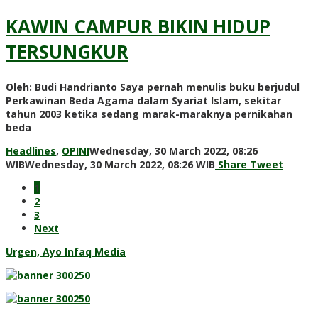
Admin
WP
KAWIN CAMPUR BIKIN HIDUP
TERSUNGKUR
Oleh: Budi Handrianto Saya pernah menulis buku berjudul
Perkawinan Beda Agama dalam Syariat Islam, sekitar
tahun 2003 ketika sedang marak-maraknya pernikahan
beda
Headlines
,
OPINI
Wednesday, 30 March 2022, 08:26
by
WIB
Wednesday, 30 March 2022, 08:26 WIB
Share
Tweet
Admin
1
WP
2
3
Next
Urgen, Ayo Infaq Media