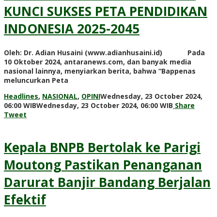
KUNCI SUKSES PETA PENDIDIKAN
INDONESIA 2025-2045
Oleh: Dr. Adian Husaini (www.adianhusaini.id) Pada
10 Oktober 2024, antaranews.com, dan banyak media
nasional lainnya, menyiarkan berita, bahwa “Bappenas
meluncurkan Peta
Headlines
,
NASIONAL
,
OPINI
Wednesday, 23 October 2024,
by
06:00 WIB
Wednesday, 23 October 2024, 06:00 WIB
Share
Admin
Tweet
WP
Kepala BNPB Bertolak ke Parigi
Moutong Pastikan Penanganan
Darurat Banjir Bandang Berjalan
Efektif