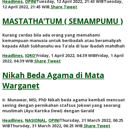
Headlines
,
OPINI
Tuesday, 12 April 2022, 21:43 WIB
Tuesday,
by
12 April 2022, 21:45 WIB
Share
Tweet
Admin
WP
MASTATHA’TUM ( SEMAMPUMU )
Kurang cerdas bila ada orang yang memahami
kemampuan manusia untuk beribadah atau beramaliyah
kepada Allah Subhanahu wa Ta’ala di luar ibadah mahdhah
Headlines
,
IQRO'
Friday, 1 April 2022, 04:39 WIB
Friday, 1 April
by
2022, 04:39 WIB
Share
Tweet
Admin
WP
Nikah Beda Agama di Mata
Warganet
Ir. Munawar, MSi, PhD Nikah beda agama kembali mencuat
seiring dengan pernikahan stafsus Jokowi yang seorang
muslimah (Ayu Kartika Dewi) dengan Gerald
Headlines
,
NASIONAL
,
OPINI
Thursday, 31 March 2022, 06:25
by
WIB
Thursday, 31 March 2022, 06:25 WIB
Share
Tweet