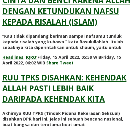
CINTA DAN BENCI KARENA ALLAH
DENGAN KETUNDUKAN NAFSU
KEPADA RISALAH (ISLAM)
“Kau tidak dipandang beriman sampai nafsumu tunduk
kepada risalah yang kubawa ” kata Rasulullahlah. Itulah
sebabnya kita diperintahkan untuk shaum, yaitu untuk
Headlines
,
IQRO'
Friday, 15 April 2022, 05:59 WIB
Friday, 15
by
April 2022, 06:02 WIB
Share
Tweet
Admin
WP
RUU TPKS DISAHKAN: KEHENDAK
ALLAH PASTI LEBIH BAIK
DARIPADA KEHENDAK KITA
Akhirnya RUU TPKS (Tindak Pidana Kekerasan Seksual)
disahkan DPR hari ini. Jelas ini sebuah bencana nasional,
buat bangsa dan terutama buat umat