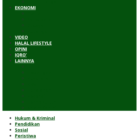
Timur Tengah
EKONOMI
Bisnis
Pariwisata
Budaya
Keuangan
VIDEO
HALAL LIFESTYLE
OPINI
IQRO’
LAINNYA
ILTEK
Investigasi
Kesehatan
Kisah
Perjalanan
Resensi
Permakultur
Kolom Santri
Hukum & Kriminal
Pendidikan
Sosial
Peristiwa