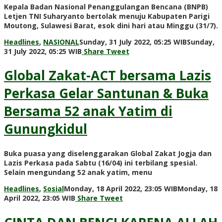
Kepala Badan Nasional Penanggulangan Bencana (BNPB)
Letjen TNI Suharyanto bertolak menuju Kabupaten Parigi
Moutong, Sulawesi Barat, esok dini hari atau Minggu (31/7).
Headlines
,
NASIONAL
Sunday, 31 July 2022, 05:25 WIB
Sunday,
by
31 July 2022, 05:25 WIB
Share
Tweet
Admin
WP
Global Zakat-ACT bersama Lazis
Perkasa Gelar Santunan & Buka
Bersama 52 anak Yatim di
Gunungkidul
Buka puasa yang diselenggarakan Global Zakat Jogja dan
Lazis Perkasa pada Sabtu (16/04) ini terbilang spesial.
Selain mengundang 52 anak yatim, menu
Headlines
,
Sosial
Monday, 18 April 2022, 23:05 WIB
Monday, 18
by
April 2022, 23:05 WIB
Share
Tweet
Admin
WP