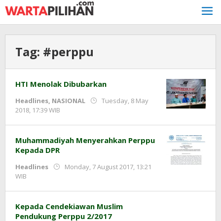
Skip
to
content
Tag:
#perppu
HTI Menolak Dibubarkan
Headlines
,
NASIONAL
Tuesday, 8 May
by
2018, 17:39 WIB
Adi
Prawiranegara
Muhammadiyah Menyerahkan Perppu
Kepada DPR
Headlines
Monday, 7 August 2017, 13:21
by
WIB
Adi
Prawiranegara
Kepada Cendekiawan Muslim
Pendukung Perppu 2/2017