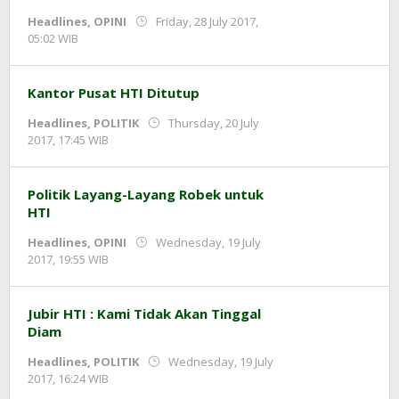
Headlines
,
OPINI
Friday, 28 July 2017,
by
05:02 WIB
redaksi
Kantor Pusat HTI Ditutup
Headlines
,
POLITIK
Thursday, 20 July
by
2017, 17:45 WIB
redaksi
Politik Layang-Layang Robek untuk
HTI
Headlines
,
OPINI
Wednesday, 19 July
by
2017, 19:55 WIB
redaksi
Jubir HTI : Kami Tidak Akan Tinggal
Diam
Headlines
,
POLITIK
Wednesday, 19 July
by
2017, 16:24 WIB
redaksi