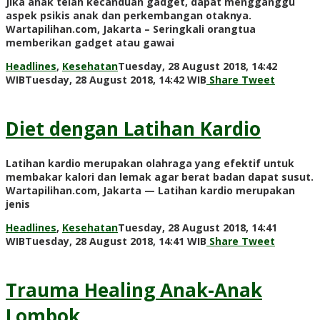
Jika anak telah kecanduan gadget, dapat mengganggu
aspek psikis anak dan perkembangan otaknya.
Wartapilihan.com, Jakarta – Seringkali orangtua
memberikan gadget atau gawai
Headlines
,
Kesehatan
Tuesday, 28 August 2018, 14:42
by
WIB
Tuesday, 28 August 2018, 14:42 WIB
Share
Tweet
Adi
Prawiranegara
Diet dengan Latihan Kardio
Latihan kardio merupakan olahraga yang efektif untuk
membakar kalori dan lemak agar berat badan dapat susut.
Wartapilihan.com, Jakarta — Latihan kardio merupakan
jenis
Headlines
,
Kesehatan
Tuesday, 28 August 2018, 14:41
by
WIB
Tuesday, 28 August 2018, 14:41 WIB
Share
Tweet
Adi
Prawiranegara
Trauma Healing Anak-Anak
Lombok