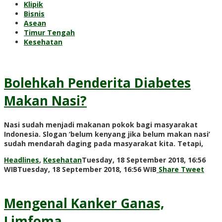
Klipik
Bisnis
Asean
Timur Tengah
Kesehatan
Bolehkah Penderita Diabetes
Makan Nasi?
Nasi sudah menjadi makanan pokok bagi masyarakat
Indonesia. Slogan ‘belum kenyang jika belum makan nasi’
sudah mendarah daging pada masyarakat kita. Tetapi,
Headlines
,
Kesehatan
Tuesday, 18 September 2018, 16:56
by
WIB
Tuesday, 18 September 2018, 16:56 WIB
Share
Tweet
Adi
Prawiranegara
Mengenal Kanker Ganas,
Limfoma