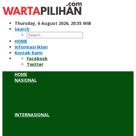
Skip
to
content
Thursday, 6 August 2026, 20:35 WIB
Search
HOME
Informasi Iklan
Kontak Kami
Facebook
Twitter
HOME
NASIONAL
Hukum & Kriminal
Pendidikan
Peristiwa
Sosial
Wawancara
INTERNASIONAL
Asean
Asia Pasifik
Eropa & Amerika