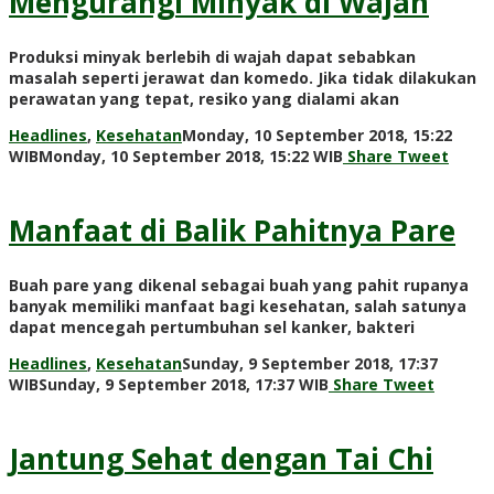
Mengurangi Minyak di Wajah
Produksi minyak berlebih di wajah dapat sebabkan
masalah seperti jerawat dan komedo. Jika tidak dilakukan
perawatan yang tepat, resiko yang dialami akan
Headlines
,
Kesehatan
Monday, 10 September 2018, 15:22
by
WIB
Monday, 10 September 2018, 15:22 WIB
Share
Tweet
Adi
Prawiranegara
Manfaat di Balik Pahitnya Pare
Buah pare yang dikenal sebagai buah yang pahit rupanya
banyak memiliki manfaat bagi kesehatan, salah satunya
dapat mencegah pertumbuhan sel kanker, bakteri
Headlines
,
Kesehatan
Sunday, 9 September 2018, 17:37
by
WIB
Sunday, 9 September 2018, 17:37 WIB
Share
Tweet
Adi
Prawiranegara
Jantung Sehat dengan Tai Chi