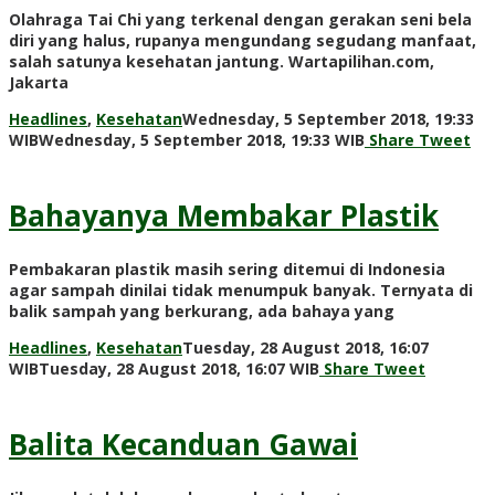
Olahraga Tai Chi yang terkenal dengan gerakan seni bela
diri yang halus, rupanya mengundang segudang manfaat,
salah satunya kesehatan jantung. Wartapilihan.com,
Jakarta
Headlines
,
Kesehatan
Wednesday, 5 September 2018, 19:33
by
WIB
Wednesday, 5 September 2018, 19:33 WIB
Share
Tweet
Adi
Prawiranegara
Bahayanya Membakar Plastik
Pembakaran plastik masih sering ditemui di Indonesia
agar sampah dinilai tidak menumpuk banyak. Ternyata di
balik sampah yang berkurang, ada bahaya yang
Headlines
,
Kesehatan
Tuesday, 28 August 2018, 16:07
by
WIB
Tuesday, 28 August 2018, 16:07 WIB
Share
Tweet
Adi
Prawiranegara
Balita Kecanduan Gawai