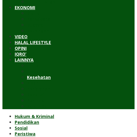
Timur Tengah
EKONOMI
Bisnis
Pariwisata
Budaya
Keuangan
VIDEO
HALAL LIFESTYLE
OPINI
IQRO’
LAINNYA
ILTEK
Investigasi
Kesehatan
Kisah
Perjalanan
Resensi
Permakultur
Kolom Santri
Hukum & Kriminal
Pendidikan
Sosial
Peristiwa