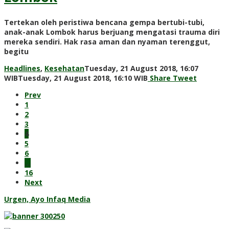
Tertekan oleh peristiwa bencana gempa bertubi-tubi,
anak-anak Lombok harus berjuang mengatasi trauma diri
mereka sendiri. Hak rasa aman dan nyaman terenggut,
begitu
Headlines
,
Kesehatan
Tuesday, 21 August 2018, 16:07
by
WIB
Tuesday, 21 August 2018, 16:10 WIB
Share
Tweet
Adi
Prev
Prawiranegara
1
2
3
4
5
6
…
16
Next
Urgen, Ayo Infaq Media