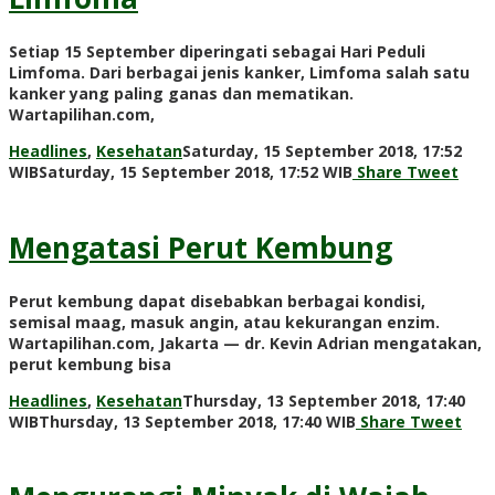
Setiap 15 September diperingati sebagai Hari Peduli
Limfoma. Dari berbagai jenis kanker, Limfoma salah satu
kanker yang paling ganas dan mematikan.
Wartapilihan.com,
Headlines
,
Kesehatan
Saturday, 15 September 2018, 17:52
by
WIB
Saturday, 15 September 2018, 17:52 WIB
Share
Tweet
Adi
Prawiranegara
Mengatasi Perut Kembung
Perut kembung dapat disebabkan berbagai kondisi,
semisal maag, masuk angin, atau kekurangan enzim.
Wartapilihan.com, Jakarta — dr. Kevin Adrian mengatakan,
perut kembung bisa
Headlines
,
Kesehatan
Thursday, 13 September 2018, 17:40
by
WIB
Thursday, 13 September 2018, 17:40 WIB
Share
Tweet
Adi
Prawiranegara