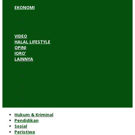
Timur Tengah
EKONOMI
Bisnis
Pariwisata
Budaya
Keuangan
VIDEO
HALAL LIFESTYLE
OPINI
IQRO’
LAINNYA
ILTEK
Investigasi
Kesehatan
Kisah
Perjalanan
Resensi
Permakultur
Kolom Santri
Hukum & Kriminal
Pendidikan
Sosial
Peristiwa