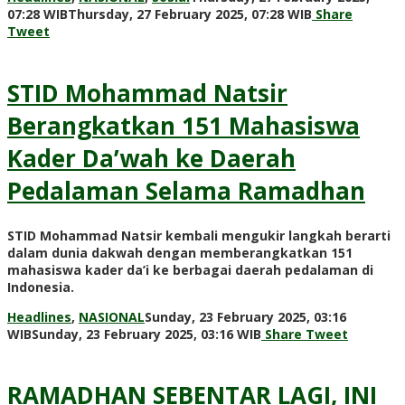
by
07:28 WIB
Thursday, 27 February 2025, 07:28 WIB
Share
Redaksi
Tweet
STID Mohammad Natsir
Berangkatkan 151 Mahasiswa
Kader Da’wah ke Daerah
Pedalaman Selama Ramadhan
STID Mohammad Natsir kembali mengukir langkah berarti
dalam dunia dakwah dengan memberangkatkan 151
mahasiswa kader da’i ke berbagai daerah pedalaman di
Indonesia.
Headlines
,
NASIONAL
Sunday, 23 February 2025, 03:16
by
WIB
Sunday, 23 February 2025, 03:16 WIB
Share
Tweet
Redaksi
RAMADHAN SEBENTAR LAGI, INI