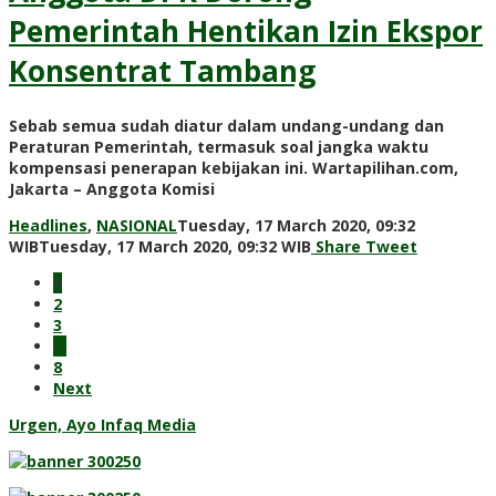
Pemerintah Hentikan Izin Ekspor
Konsentrat Tambang
Sebab semua sudah diatur dalam undang-undang dan
Peraturan Pemerintah, termasuk soal jangka waktu
kompensasi penerapan kebijakan ini. Wartapilihan.com,
Jakarta – Anggota Komisi
Headlines
,
NASIONAL
Tuesday, 17 March 2020, 09:32
by
WIB
Tuesday, 17 March 2020, 09:32 WIB
Share
Tweet
Redaksi
1
2
3
…
8
Next
Urgen, Ayo Infaq Media