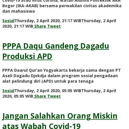
Covid-19 atau virus corona, Ikatan Alumni Politeknik AKA
Bogor (IKA-AKAB) bersama perwakilan civitas akademika
dan mahasiswa
Sosial
Thursday, 2 April 2020, 21:17 WIB
Thursday, 2 April
by
2020, 21:17 WIB
Share
Tweet
Redaksi
PPPA Daqu Gandeng Dagadu
Produksi APD
PPPA Daarul Qur’an Yogyakarta bekerja sama dengan PT
Aseli Dagadu Djokdja dalam program sosial pengadaan
alat pelindung diri (APD) untuk para tenaga
Sosial
Thursday, 2 April 2020, 05:05 WIB
Thursday, 2 April
by
2020, 05:05 WIB
Share
Tweet
Redaksi
Jangan Salahkan Orang Miskin
atas Wabah Covid-19