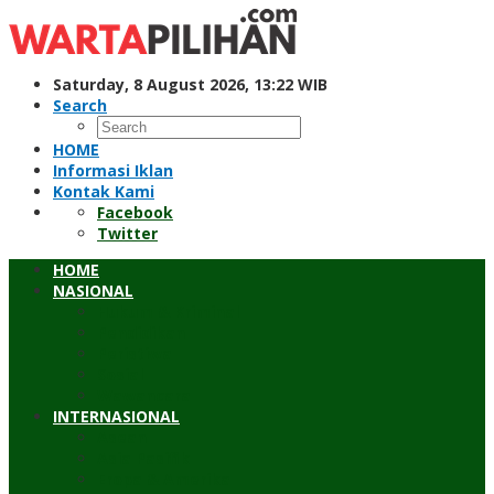
Skip
to
content
Saturday, 8 August 2026, 13:22 WIB
Search
HOME
Informasi Iklan
Kontak Kami
Facebook
Twitter
HOME
NASIONAL
Hukum & Kriminal
Pendidikan
Peristiwa
Sosial
Wawancara
INTERNASIONAL
Asean
Asia Pasifik
Eropa & Amerika