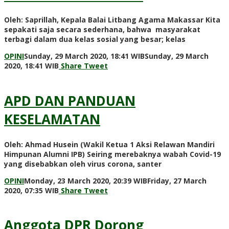
Oleh: Saprillah, Kepala Balai Litbang Agama Makassar Kita
sepakati saja secara sederhana, bahwa masyarakat
terbagi dalam dua kelas sosial yang besar; kelas
OPINI
Sunday, 29 March 2020, 18:41 WIB
Sunday, 29 March
by
2020, 18:41 WIB
Share
Tweet
Redaksi
APD DAN PANDUAN
KESELAMATAN
Oleh: Ahmad Husein (Wakil Ketua 1 Aksi Relawan Mandiri
Himpunan Alumni IPB) Seiring merebaknya wabah Covid-19
yang disebabkan oleh virus corona, santer
OPINI
Monday, 23 March 2020, 20:39 WIB
Friday, 27 March
by
2020, 07:35 WIB
Share
Tweet
Redaksi
Anggota DPR Dorong