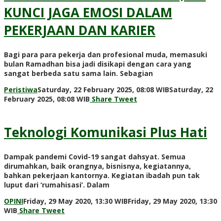
KUNCI JAGA EMOSI DALAM
PEKERJAAN DAN KARIER
Bagi para para pekerja dan profesional muda, memasuki
bulan Ramadhan bisa jadi disikapi dengan cara yang
sangat berbeda satu sama lain. Sebagian
Peristiwa
Saturday, 22 February 2025, 08:08 WIB
Saturday, 22
by
February 2025, 08:08 WIB
Share
Tweet
Redaksi
Teknologi Komunikasi Plus Hati
Dampak pandemi Covid-19 sangat dahsyat. Semua
dirumahkan, baik orangnya, bisnisnya, kegiatannya,
bahkan pekerjaan kantornya. Kegiatan ibadah pun tak
luput dari ‘rumahisasi’. Dalam
OPINI
Friday, 29 May 2020, 13:30 WIB
Friday, 29 May 2020, 13:30
by
WIB
Share
Tweet
Redaksi