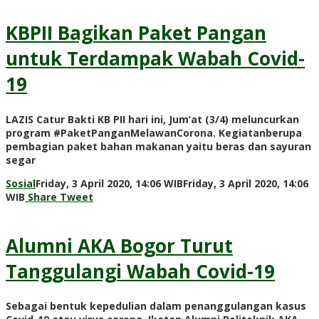
KBPII Bagikan Paket Pangan
untuk Terdampak Wabah Covid-
19
LAZIS Catur Bakti KB PII hari ini, Jum’at (3/4) meluncurkan
program #PaketPanganMelawanCorona. Kegiatanberupa
pembagian paket bahan makanan yaitu beras dan sayuran
segar
Sosial
Friday, 3 April 2020, 14:06 WIB
Friday, 3 April 2020, 14:06
by
WIB
Share
Tweet
Redaksi
Alumni AKA Bogor Turut
Tanggulangi Wabah Covid-19
Sebagai bentuk kepedulian dalam penanggulangan kasus