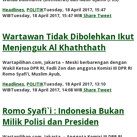
Headlines
,
POLITIK
Tuesday, 18 April 2017, 15:47
by
WIB
Tuesday, 18 April 2017, 15:47 WIB
Share
Tweet
redaksi
Wartawan Tidak Dibolehkan Ikut
Menjenguk Al Khaththath
Wartapilihan.com, Jakarta – Meski berbarengan dengan
Wakil Ketua DPR RI, Fadli Zon dan anggota Komisi III DPR RI
Romo Syafi’i, Muslim Ayub,
Headlines
,
POLITIK
Tuesday, 18 April 2017, 13:10
by
WIB
Tuesday, 18 April 2017, 14:08 WIB
Share
Tweet
redaksi
Romo Syafi`i : Indonesia Bukan
Milik Polisi dan Presiden
Wartapilihan.com, Jakarta – Anggota Komisi III DPR RI,