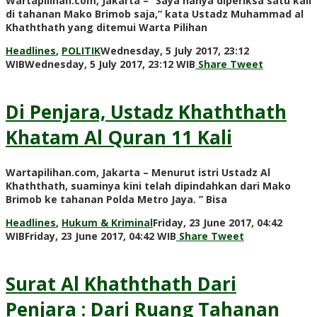
Wartapilihan.com, Jakarta – “Saya hanya diperiksa satu kali
di tahanan Mako Brimob saja,” kata Ustadz Muhammad al
Khaththath yang ditemui Warta Pilihan
Headlines
,
POLITIK
Wednesday, 5 July 2017, 23:12
by
WIB
Wednesday, 5 July 2017, 23:12 WIB
Share
Tweet
redaksi
Di Penjara, Ustadz Khaththath
Khatam Al Quran 11 Kali
Wartapilihan.com, Jakarta – Menurut istri Ustadz Al
Khaththath, suaminya kini telah dipindahkan dari Mako
Brimob ke tahanan Polda Metro Jaya. ” Bisa
Headlines
,
Hukum & Kriminal
Friday, 23 June 2017, 04:42
by
WIB
Friday, 23 June 2017, 04:42 WIB
Share
Tweet
redaksi
Surat Al Khaththath Dari
Penjara : Dari Ruang Tahanan