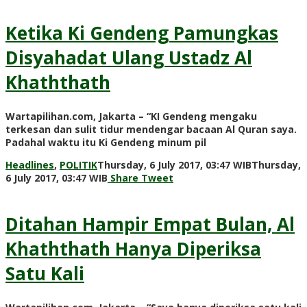
Ketika Ki Gendeng Pamungkas
Disyahadat Ulang Ustadz Al
Khaththath
Wartapilihan.com, Jakarta – “KI Gendeng mengaku
terkesan dan sulit tidur mendengar bacaan Al Quran saya.
Padahal waktu itu Ki Gendeng minum pil
Headlines
,
POLITIK
Thursday, 6 July 2017, 03:47 WIB
Thursday,
by
6 July 2017, 03:47 WIB
Share
Tweet
redaksi
Ditahan Hampir Empat Bulan, Al
Khaththath Hanya Diperiksa
Satu Kali