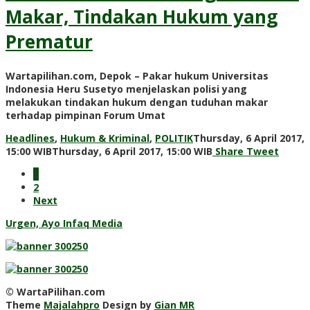
Makar, Tindakan Hukum yang
Prematur
Wartapilihan.com, Depok – Pakar hukum Universitas
Indonesia Heru Susetyo menjelaskan polisi yang
melakukan tindakan hukum dengan tuduhan makar
terhadap pimpinan Forum Umat
Headlines
,
Hukum & Kriminal
,
POLITIK
Thursday, 6 April 2017,
by
15:00 WIB
Thursday, 6 April 2017, 15:00 WIB
Share
Tweet
redaksi
1
2
Next
Urgen, Ayo Infaq Media
© WartaPilihan.com
Theme
Majalahpro
Design by
Gian MR