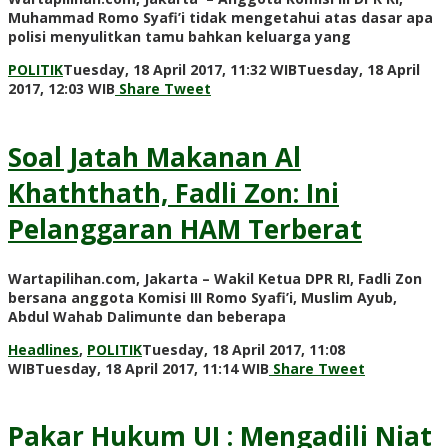
Muhammad Romo Syafi’i tidak mengetahui atas dasar apa
polisi menyulitkan tamu bahkan keluarga yang
POLITIK
Tuesday, 18 April 2017, 11:32 WIB
Tuesday, 18 April
by
2017, 12:03 WIB
Share
Tweet
redaksi
Soal Jatah Makanan Al
Khaththath, Fadli Zon: Ini
Pelanggaran HAM Terberat
Wartapilihan.com, Jakarta – Wakil Ketua DPR RI, Fadli Zon
bersana anggota Komisi III Romo Syafi’i, Muslim Ayub,
Abdul Wahab Dalimunte dan beberapa
Headlines
,
POLITIK
Tuesday, 18 April 2017, 11:08
by
WIB
Tuesday, 18 April 2017, 11:14 WIB
Share
Tweet
redaksi
Pakar Hukum UI : Mengadili Niat