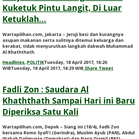
Kuketuk Pintu Langit, Di Luar
Ketuklah…
Wartapilihan.com, Jakarta – Jeruji besi dan kurangnya
asupan makanan serta sulitnya ditemui keluarga dan
kerabat, tidak menyurutkan langkah dakwah Muhammad
Al Khaththath.
Headlines
,
POLITIK
Tuesday, 18 April 2017, 16:20
by
WIB
Tuesday, 18 April 2017, 16:29 WIB
Share
Tweet
redaksi
Fadli Zon : Saudara Al
Khaththath Sampai Hari ini Baru
Diperiksa Satu Kali
Wartapilihan.com, Depok – Siang ini (18/4), Fadli Zon
bersama Romo Syafi’i (Gerindra), Muslim Ayub (PAN), Abdul
Wahab Dalimunte (Demokrat) dan Nasir Djamil (PKS)