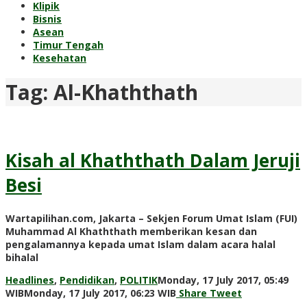
Klipik
Bisnis
Asean
Timur Tengah
Kesehatan
Tag:
Al-Khaththath
Kisah al Khaththath Dalam Jeruji
Besi
Wartapilihan.com, Jakarta – Sekjen Forum Umat Islam (FUI)
Muhammad Al Khaththath memberikan kesan dan
pengalamannya kepada umat Islam dalam acara halal
bihalal
Headlines
,
Pendidikan
,
POLITIK
Monday, 17 July 2017, 05:49
by
WIB
Monday, 17 July 2017, 06:23 WIB
Share
Tweet
redaksi