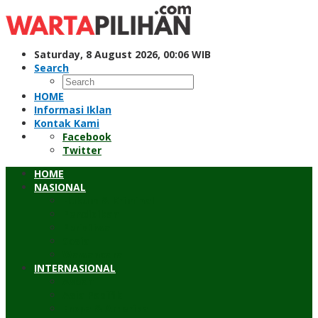
Skip
to
content
Saturday, 8 August 2026, 00:06 WIB
Search
HOME
Informasi Iklan
Kontak Kami
Facebook
Twitter
HOME
NASIONAL
Hukum & Kriminal
Pendidikan
Peristiwa
Sosial
Wawancara
INTERNASIONAL
Asean
Asia Pasifik
Eropa & Amerika