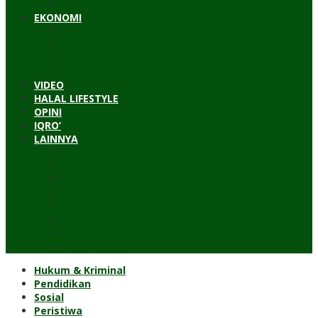
Timur Tengah
EKONOMI
Bisnis
Pariwisata
Budaya
Keuangan
VIDEO
HALAL LIFESTYLE
OPINI
IQRO’
LAINNYA
ILTEK
Investigasi
Kesehatan
Kisah
Perjalanan
Resensi
Permakultur
Kolom Santri
Hukum & Kriminal
Pendidikan
Sosial
Peristiwa