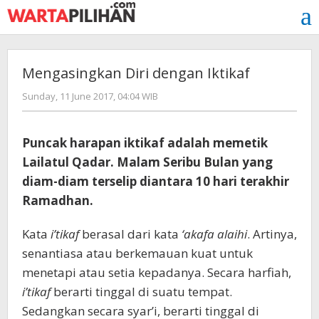
Skip
to
content
Mengasingkan Diri dengan Iktikaf
by
Sunday, 11 June 2017, 04:04 WIB
redaksi
Puncak harapan iktikaf adalah memetik
Lailatul Qadar. Malam Seribu Bulan yang
diam-diam terselip diantara 10 hari terakhir
Ramadhan.
Kata
i’tikaf
berasal dari kata
‘akafa alaihi
. Artinya,
senantiasa atau berkemauan kuat untuk
menetapi atau setia kepadanya. Secara harfiah,
i’tikaf
berarti tinggal di suatu tempat.
Sedangkan secara syar’i, berarti tinggal di