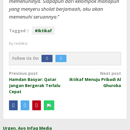
memenuhinya. Siapapun dari kelompok manapun
yang menyeru sholat berjamaah, aku akan
memenuhi seruannya
.’’
Tagged
#Iktikaf
by
redaksi
Follow Us On
Post
Previous post
Next post
Hamdan Basyar: Qatar
Iktikaf Menuju Pribadi Al
navigation
Jangan Bergerak Terlalu
Ghuroba
Cepat
Urgen, Ayo Infaq Media