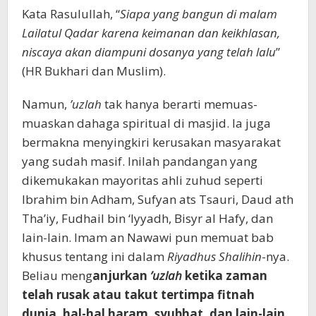
Kata Rasulullah, “
Siapa yang bangun di malam
Lailatul Qadar karena keimanan dan keikhlasan,
niscaya akan diampuni dosanya yang telah lalu
”
(HR Bukhari dan Muslim).
Namun,
’uzlah
tak hanya berarti memuas-
muaskan dahaga spiritual di masjid. Ia juga
bermakna menyingkiri kerusakan masyarakat
yang sudah masif. Inilah pandangan yang
dikemukakan mayoritas ahli zuhud seperti
Ibrahim bin Adham, Sufyan ats Tsauri, Daud ath
Tha’iy, Fudhail bin ‘Iyyadh, Bisyr al Hafy, dan
lain-lain. Imam an Nawawi pun memuat bab
khusus tentang ini dalam
Riyadhus Shalihin
-nya.
Beliau meng
anjurkan
’uzlah
ketika zaman
telah rusak atau takut tertimpa fitnah
dunia, hal-hal haram, syubhat, dan lain-lain