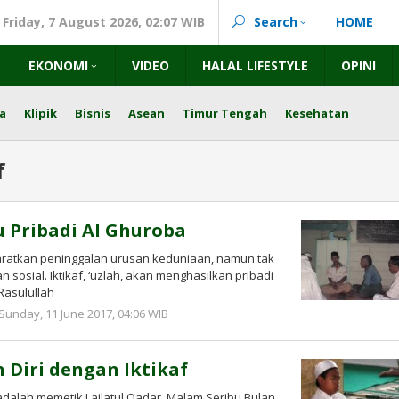
Friday, 7 August 2026, 02:07 WIB
Search
HOME
EKONOMI
VIDEO
HALAL LIFESTYLE
OPINI
a
Klipik
Bisnis
Asean
Timur Tengah
Kesehatan
f
u Pribadi Al Ghuroba
aratkan peninggalan urusan keduniaan, namun tak
osial. Iktikaf, ‘uzlah, akan menghasilkan pribadi
 Rasulullah
by
Sunday, 11 June 2017, 04:06 WIB
redaksi
Diri dengan Iktikaf
adalah memetik Lailatul Qadar. Malam Seribu Bulan