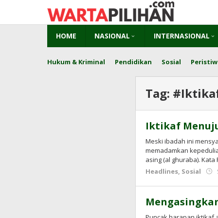
Skip
to
content
HOME
NASIONAL
INTERNASIONAL
Hukum & Kriminal
Pendidikan
Sosial
Peristiw
Tag:
#Iktika
Iktikaf Menuj
Meski ibadah ini mensy
memadamkan kepedulian s
asing (al ghuraba). Kata
Headlines
,
Sosial
Mengasingkan 
Puncak harapan iktikaf 