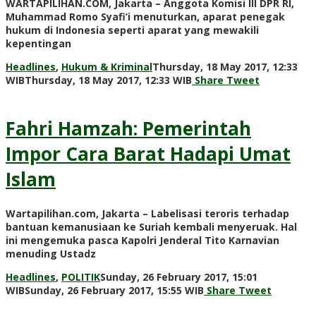
WARTAPILIHAN.COM, Jakarta – Anggota Komisi III DPR RI,
Muhammad Romo Syafi’i menuturkan, aparat penegak
hukum di Indonesia seperti aparat yang mewakili
kepentingan
Headlines
,
Hukum & Kriminal
Thursday, 18 May 2017, 12:33
by
WIB
Thursday, 18 May 2017, 12:33 WIB
Share
Tweet
redaksi
Fahri Hamzah: Pemerintah
Impor Cara Barat Hadapi Umat
Islam
Wartapilihan.com, Jakarta – Labelisasi teroris terhadap
bantuan kemanusiaan ke Suriah kembali menyeruak. Hal
ini mengemuka pasca Kapolri Jenderal Tito Karnavian
menuding Ustadz
Headlines
,
POLITIK
Sunday, 26 February 2017, 15:01
by
WIB
Sunday, 26 February 2017, 15:55 WIB
Share
Tweet
redaksi