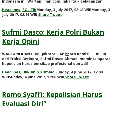
Indonesia ini. Wartapilihan.com, Jakarta – Belakangan
Headlines
,
POLITIK
Monday, 3 July 2017, 08:49 WIB
Monday, 3
by
July 2017, 08:49 WIB
Share
Tweet
redaksi
Sufmi Dasco: Kerja Polri Bukan
Kerja Opini
WARTAPILIHAN.COM, Jakarta – Anggota Komisi III DPR RI
dari Fraksi Gerindra, Sufmi Dasco Ahmad, meminta aparat
Kepolisian harus bersikap profesional dan adil
Headlines
,
Hukum & Kriminal
Sunday, 4 June 2017, 12:00
by
WIB
Sunday, 4 June 2017, 12:00 WIB
Share
Tweet
Adi
Prawiranegara
Romo Syafi’i: Kepolisian Harus
Evaluasi Diri”