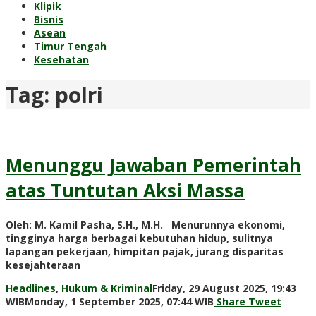
Klipik
Bisnis
Asean
Timur Tengah
Kesehatan
Tag:
polri
Menunggu Jawaban Pemerintah
atas Tuntutan Aksi Massa
Oleh: M. Kamil Pasha, S.H., M.H. Menurunnya ekonomi,
tingginya harga berbagai kebutuhan hidup, sulitnya
lapangan pekerjaan, himpitan pajak, jurang disparitas
kesejahteraan
Headlines
,
Hukum & Kriminal
Friday, 29 August 2025, 19:43
by
WIB
Monday, 1 September 2025, 07:44 WIB
Share
Tweet
Adi