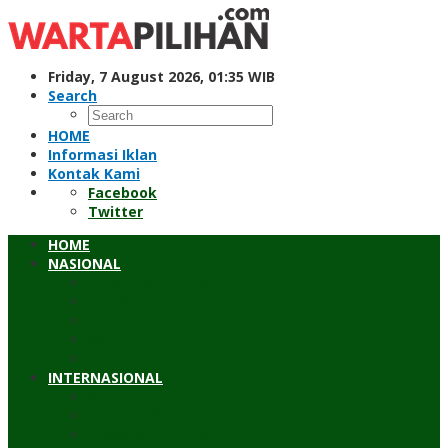
Skip
to
content
Friday, 7 August 2026, 01:35 WIB
Search
HOME
Informasi Iklan
Kontak Kami
Facebook
Twitter
HOME
NASIONAL
Hukum & Kriminal
Pendidikan
Peristiwa
Sosial
Wawancara
INTERNASIONAL
Asean
Asia Pasifik
Eropa & Amerika