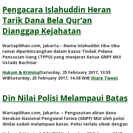
Pengacara Islahuddin Heran
Tarik Dana Bela Qur’an
Dianggap Kejahatan
Wartapilihan.com, Jakarta – Nama Islahuddin tiba-tiba
ramai diperbincangkan dalam kasus Tindak Pidana
Pencucian Uang (TPPU) yang menjerat Ketua GNPF MUI
Ustadz Bachtiar
Hukum & Kriminal
Saturday, 25 February 2017, 13:55
by
WIB
Saturday, 25 February 2017, 14:38 WIB
Share
Tweet
redaksi
Din Nilai Polisi Melampaui Batas
Wartapilihan.com, Jakarta – Pengusutan aliran dana
Gerakan Nasional Pengawal Fatwa (GNPF) MUI oleh polisi
dinilai sudah melampaui batas. Polisi terlalu sibuk dengan