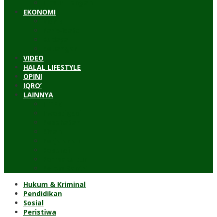
Timur Tengah
EKONOMI
Bisnis
Pariwisata
Budaya
Keuangan
VIDEO
HALAL LIFESTYLE
OPINI
IQRO’
LAINNYA
ILTEK
Investigasi
Kesehatan
Kisah
Perjalanan
Resensi
Permakultur
Kolom Santri
Hukum & Kriminal
Pendidikan
Sosial
Peristiwa