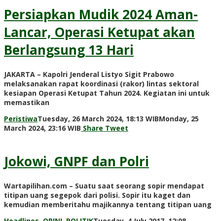
Prawiranegara
Persiapkan Mudik 2024 Aman-
Lancar, Operasi Ketupat akan
Berlangsung 13 Hari
JAKARTA – Kapolri Jenderal Listyo Sigit Prabowo
melaksanakan rapat koordinasi (rakor) lintas sektoral
kesiapan Operasi Ketupat Tahun 2024. Kegiatan ini untuk
memastikan
Peristiwa
Tuesday, 26 March 2024, 18:13 WIB
Monday, 25
by
March 2024, 23:16 WIB
Share
Tweet
Adi
Prawiranegara
Jokowi, GNPF dan Polri
Wartapilihan.com – Suatu saat seorang sopir mendapat
titipan uang segepok dari polisi. Sopir itu kaget dan
kemudian memberitahu majikannya tentang titipan uang
Headlines
,
OPINI
,
POLITIK
Tuesday, 4 July 2017, 12:08