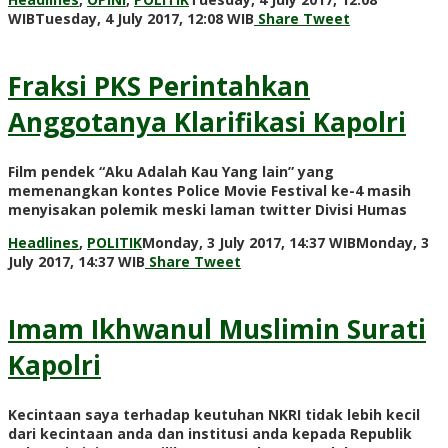
by
WIB
Tuesday, 4 July 2017, 12:08 WIB
Share
Tweet
redaksi
Fraksi PKS Perintahkan
Anggotanya Klarifikasi Kapolri
Film pendek “Aku Adalah Kau Yang lain” yang
memenangkan kontes Police Movie Festival ke-4 masih
menyisakan polemik meski laman twitter Divisi Humas
Headlines
,
POLITIK
Monday, 3 July 2017, 14:37 WIB
Monday, 3
by
July 2017, 14:37 WIB
Share
Tweet
redaksi
Imam Ikhwanul Muslimin Surati
Kapolri
Kecintaan saya terhadap keutuhan NKRI tidak lebih kecil
dari kecintaan anda dan institusi anda kepada Republik