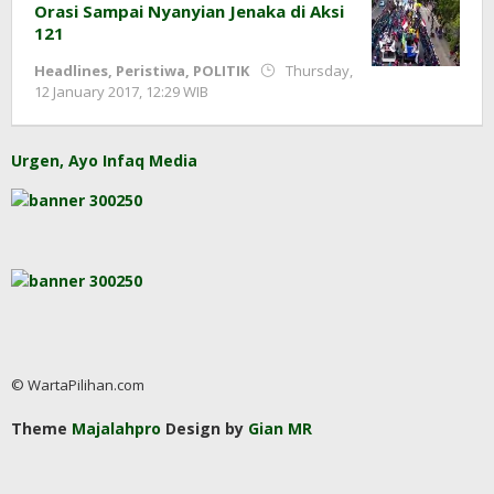
Orasi Sampai Nyanyian Jenaka di Aksi
121
Headlines
,
Peristiwa
,
POLITIK
Thursday,
by
12 January 2017, 12:29 WIB
redaksi
Urgen, Ayo Infaq Media
© WartaPilihan.com
Theme
Majalahpro
Design by
Gian MR