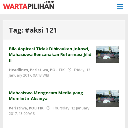
Skip
to
content
Tag:
#aksi 121
Bila Aspirasi Tidak Dihiraukan Jokowi,
Mahasiswa Rencanakan Reformasi Jilid
II
Headlines
,
Peristiwa
,
POLITIK
Friday, 13
by
January 2017, 03:43 WIB
redaksi
Mahasiswa Mengecam Media yang
Memlintir Aksinya
Peristiwa
,
POLITIK
Thursday, 12 January
by
2017, 13:00 WIB
redaksi