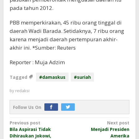
pada tahun 2012.
PBB memperkirakan, 45 ribu orang tinggal di
daerah Wadi Barada. Setidaknya, 7 ribu orang
karena menjadi daerah pertempuran akhir-
akhir ini. *Sumber: Reuters
Reporter : Muja Adzim
Tagged
#damaskus
#suriah
by
redaksi
Follow Us On
Post
Previous post
Next post
Bila Aspirasi Tidak
Menjadi Presiden
navigation
Dihiraukan Jokowi,
Amerika