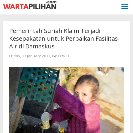
Skip
to
content
Pemerintah Suriah Klaim Terjadi
Kesepakatan untuk Perbaikan Fasilitas
Air di Damaskus
by
Friday, 13 January 2017, 04:31 WIB
redaksi