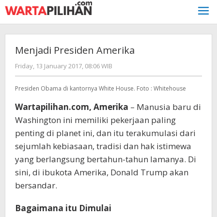
Skip
to
content
Menjadi Presiden Amerika
by
Friday, 13 January 2017, 08:06 WIB
redaksi
Presiden Obama di kantornya White House. Foto : Whitehouse
Wartapilihan.com, Amerika
– Manusia baru di
Washington ini memiliki pekerjaan paling
penting di planet ini, dan itu terakumulasi dari
sejumlah kebiasaan, tradisi dan hak istimewa
yang berlangsung bertahun-tahun lamanya. Di
sini, di ibukota Amerika, Donald Trump akan
bersandar.
Bagaimana itu Dimulai