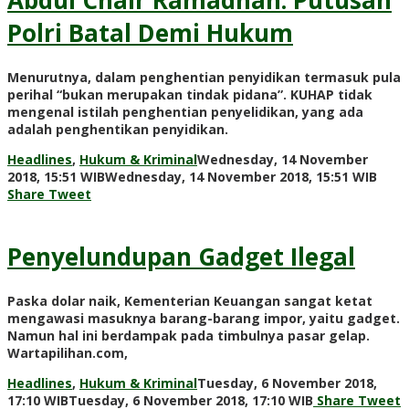
Polri Batal Demi Hukum
Menurutnya, dalam penghentian penyidikan termasuk pula
perihal “bukan merupakan tindak pidana”. KUHAP tidak
mengenal istilah penghentian penyelidikan, yang ada
adalah penghentikan penyidikan.
Headlines
,
Hukum & Kriminal
Wednesday, 14 November
by
2018, 15:51 WIB
Wednesday, 14 November 2018, 15:51 WIB
Adi
Share
Tweet
Praw
Penyelundupan Gadget Ilegal
Paska dolar naik, Kementerian Keuangan sangat ketat
mengawasi masuknya barang-barang impor, yaitu gadget.
Namun hal ini berdampak pada timbulnya pasar gelap.
Wartapilihan.com,
Headlines
,
Hukum & Kriminal
Tuesday, 6 November 2018,
by
17:10 WIB
Tuesday, 6 November 2018, 17:10 WIB
Share
Tweet