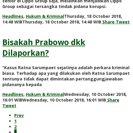
senior di Lippo Group saja, melainkan menjadikan Lippo
Group sebagai tersangka tindak pidana korupsi.
Headlines
,
Hukum & Kriminal
Thursday, 18 October 2018,
by
14:48 WIB
Thursday, 18 October 2018, 14:48 WIB
Share
Tweet
Adi
Prawiranegara
Bisakah Prabowo dkk
Dilaporkan?
“Kasus Ratna Sarumpaet sejatinya adalah perkara kriminal
biasa. Terhadap apa yang dilakukan oleh Ratna Sarumpaet
tentunya tidak dapat dimintakan pertanggungjawaban
pidananya kepada
Headlines
,
Hukum & Kriminal
Wednesday, 10 October 2018,
by
16:01 WIB
Wednesday, 10 October 2018, 16:01 WIB
Share
Adi
Tweet
Prawiranega
Prev
1
2
3