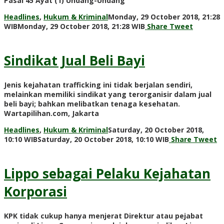
Pasal 45 Ayat (1) Undang-Undang
Headlines
,
Hukum & Kriminal
Monday, 29 October 2018, 21:28
by
WIB
Monday, 29 October 2018, 21:28 WIB
Share
Tweet
Adi
Prawiranegara
Sindikat Jual Beli Bayi
Jenis kejahatan trafficking ini tidak berjalan sendiri,
melainkan memiliki sindikat yang terorganisir dalam jual
beli bayi; bahkan melibatkan tenaga kesehatan.
Wartapilihan.com, Jakarta
Headlines
,
Hukum & Kriminal
Saturday, 20 October 2018,
by
10:10 WIB
Saturday, 20 October 2018, 10:10 WIB
Share
Tweet
Adi
Prawiranegara
Lippo sebagai Pelaku Kejahatan
Korporasi
KPK tidak cukup hanya menjerat Direktur atau pejabat