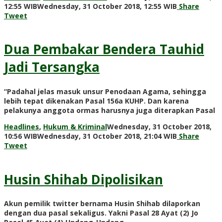
by
12:55 WIB
Wednesday, 31 October 2018, 12:55 WIB
Share
Adi
Tweet
Prawiranega
Dua Pembakar Bendera Tauhid
Jadi Tersangka
“Padahal jelas masuk unsur Penodaan Agama, sehingga
lebih tepat dikenakan Pasal 156a KUHP. Dan karena
pelakunya anggota ormas harusnya juga diterapkan Pasal
Headlines
,
Hukum & Kriminal
Wednesday, 31 October 2018,
by
10:56 WIB
Wednesday, 31 October 2018, 21:04 WIB
Share
Adi
Tweet
Prawiranega
Husin Shihab Dipolisikan
Akun pemilik twitter bernama Husin Shihab dilaporkan
dengan dua pasal sekaligus. Yakni Pasal 28 Ayat (2) Jo