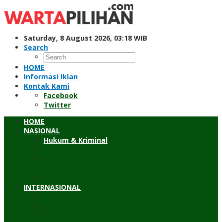
Skip
to
content
Saturday, 8 August 2026, 03:18 WIB
Search
HOME
Informasi Iklan
Kontak Kami
Facebook
Twitter
HOME
NASIONAL
Hukum & Kriminal
Pendidikan
Peristiwa
Sosial
Wawancara
INTERNASIONAL
Asean
Asia Pasifik
Eropa & Amerika