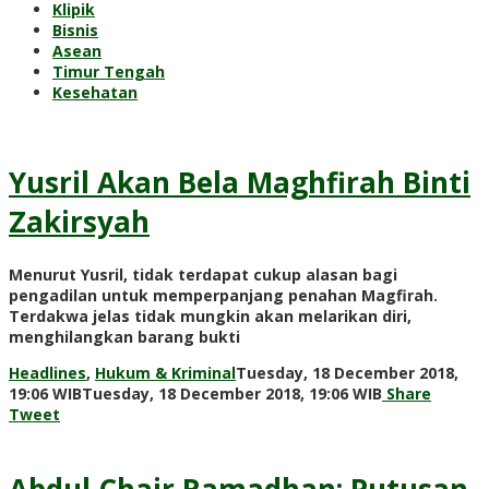
Klipik
Bisnis
Asean
Timur Tengah
Kesehatan
Yusril Akan Bela Maghfirah Binti
Zakirsyah
Menurut Yusril, tidak terdapat cukup alasan bagi
pengadilan untuk memperpanjang penahan Magfirah.
Terdakwa jelas tidak mungkin akan melarikan diri,
menghilangkan barang bukti
Headlines
,
Hukum & Kriminal
Tuesday, 18 December 2018,
by
19:06 WIB
Tuesday, 18 December 2018, 19:06 WIB
Share
Adi
Tweet
Prawiranegar
Abdul Chair Ramadhan: Putusan