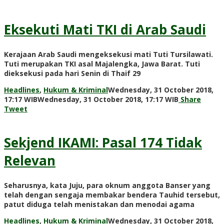
Adi
Prawiranegara
Eksekuti Mati TKI di Arab Saudi
Kerajaan Arab Saudi mengeksekusi mati Tuti Tursilawati.
Tuti merupakan TKI asal Majalengka, Jawa Barat. Tuti
dieksekusi pada hari Senin di Thaif 29
Headlines
,
Hukum & Kriminal
Wednesday, 31 October 2018,
by
17:17 WIB
Wednesday, 31 October 2018, 17:17 WIB
Share
Adi
Tweet
Prawiranega
Sekjend IKAMI: Pasal 174 Tidak
Relevan
Seharusnya, kata Juju, para oknum anggota Banser yang
telah dengan sengaja membakar bendera Tauhid tersebut,
patut diduga telah menistakan dan menodai agama
Headlines
,
Hukum & Kriminal
Wednesday, 31 October 2018,