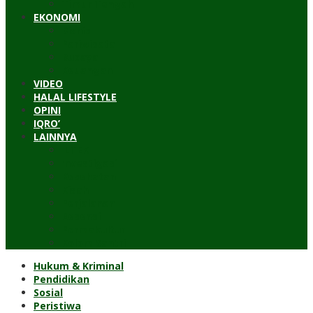
Timur Tengah
EKONOMI
Bisnis
Pariwisata
Budaya
Keuangan
VIDEO
HALAL LIFESTYLE
OPINI
IQRO’
LAINNYA
ILTEK
Investigasi
Kesehatan
Kisah
Perjalanan
Resensi
Permakultur
Kolom Santri
Hukum & Kriminal
Pendidikan
Sosial
Peristiwa