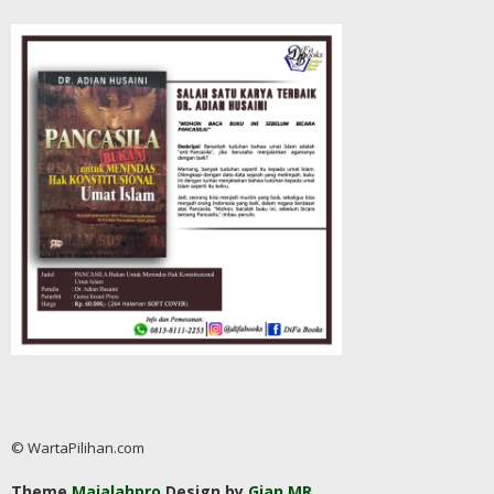
© WartaPilihan.com
Theme
Majalahpro
Design by
Gian MR