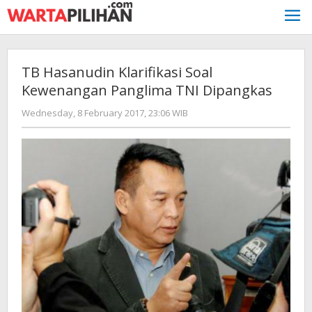
Skip
to
content
TB Hasanudin Klarifikasi Soal
Kewenangan Panglima TNI Dipangkas
by
Wednesday, 8 February 2017, 23:06 WIB
redaksi