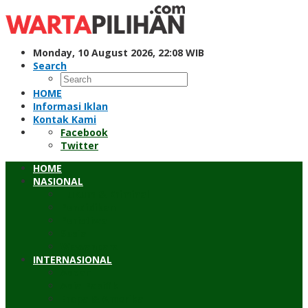
Skip
to
content
Monday, 10 August 2026, 22:08 WIB
Search
HOME
Informasi Iklan
Kontak Kami
Facebook
Twitter
HOME
NASIONAL
Hukum & Kriminal
Pendidikan
Peristiwa
Sosial
Wawancara
INTERNASIONAL
Asean
Asia Pasifik
Eropa & Amerika