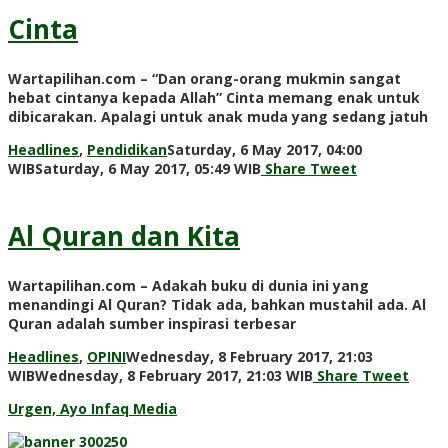
Cinta
Wartapilihan.com – “Dan orang-orang mukmin sangat
hebat cintanya kepada Allah” Cinta memang enak untuk
dibicarakan. Apalagi untuk anak muda yang sedang jatuh
Headlines
,
Pendidikan
Saturday, 6 May 2017, 04:00
by
WIB
Saturday, 6 May 2017, 05:49 WIB
Share
Tweet
redaksi
Al Quran dan Kita
Wartapilihan.com – Adakah buku di dunia ini yang
menandingi Al Quran? Tidak ada, bahkan mustahil ada. Al
Quran adalah sumber inspirasi terbesar
Headlines
,
OPINI
Wednesday, 8 February 2017, 21:03
by
WIB
Wednesday, 8 February 2017, 21:03 WIB
Share
Tweet
redaksi
Urgen, Ayo Infaq Media