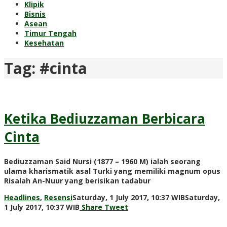
Klipik
Bisnis
Asean
Timur Tengah
Kesehatan
Tag:
#cinta
Ketika Bediuzzaman Berbicara
Cinta
Bediuzzaman Said Nursi (1877 – 1960 M) ialah seorang
ulama kharismatik asal Turki yang memiliki magnum opus
Risalah An-Nuur yang berisikan tadabur
Headlines
,
Resensi
Saturday, 1 July 2017, 10:37 WIB
Saturday,
by
1 July 2017, 10:37 WIB
Share
Tweet
redaksi