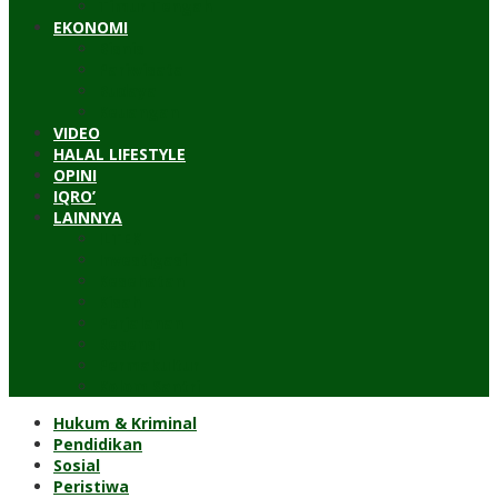
Timur Tengah
EKONOMI
Bisnis
Pariwisata
Budaya
Keuangan
VIDEO
HALAL LIFESTYLE
OPINI
IQRO’
LAINNYA
ILTEK
Investigasi
Kesehatan
Kisah
Perjalanan
Resensi
Permakultur
Kolom Santri
Hukum & Kriminal
Pendidikan
Sosial
Peristiwa