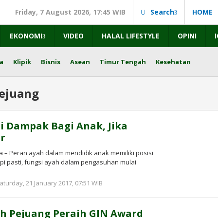
Friday, 7 August 2026, 17:45 WIB
Search
HOME
EKONOMI
VIDEO
HALAL LIFESTYLE
OPINI
a
Klipik
Bisnis
Asean
Timur Tengah
Kesehatan
ejuang
ni Dampak Bagi Anak, Jika
r
ta – Peran ayah dalam mendidik anak memiliki posisi
api pasti, fungsi ayah dalam pengasuhan mulai
by
aturday, 21 January 2017, 07:51 WIB
redaksi
yah Pejuang Peraih GIN Award