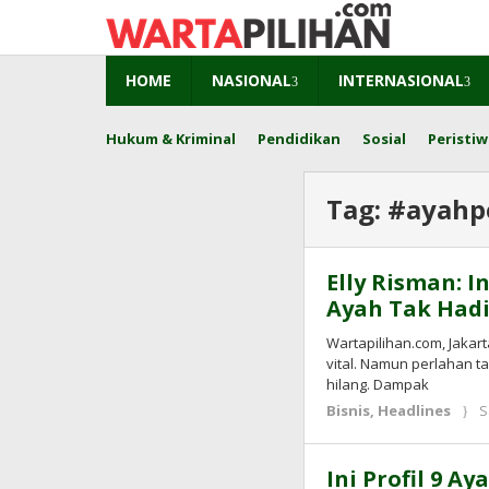
Skip
to
content
HOME
NASIONAL
INTERNASIONAL
Hukum & Kriminal
Pendidikan
Sosial
Peristiw
Tag:
#ayahp
Elly Risman: I
Ayah Tak Hadi
Wartapilihan.com, Jakar
vital. Namun perlahan t
hilang. Dampak
Bisnis
,
Headlines
S
Ini Profil 9 A