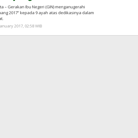
ta – Gerakan Ibu Negeri (GIN) menganugerahi
ang 2017” kepada 9 ayah atas dedikasinya dalam
t.
by
January 2017, 02:58 WIB
redaksi