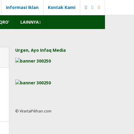
Informasi Iklan
Kontak Kami
IQRO’
LAINNYA
Urgen, Ayo Infaq Media
© WartaPilihan.com