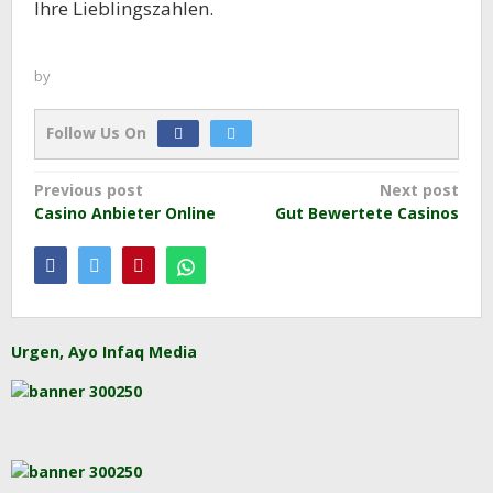
Ihre Lieblingszahlen.
by
Follow Us On
Post
Previous post
Next post
Casino Anbieter Online
Gut Bewertete Casinos
navigation
Urgen, Ayo Infaq Media