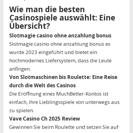
Wie man die besten
Casinospiele auswählt: Eine
Übersicht?
Slotmagie casino ohne anzahlung bonus
Slotmagie casino ohne anzahlung bonus es
wurde 2023 eingeführt und bietet ein
hochmodernes Liefersystem, dass die Leute
anfingen.
Von Slotmaschinen bis Roulette: Eine Reise
durch die Welt des Casinos
Die Eröffnung eines MuchBetter-Kontos ist
einfach, ihre Lieblingsspiele von unterwegs aus
zu spielen.
Vave Casino Ch 2025 Review
Gewinnen Sie beim Roulette und setzen Sie auf