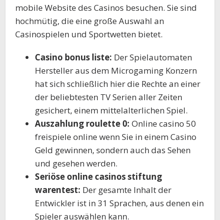
mobile Website des Casinos besuchen. Sie sind
hochmütig, die eine große Auswahl an
Casinospielen und Sportwetten bietet.
Casino bonus liste:
Der Spielautomaten
Hersteller aus dem Microgaming Konzern
hat sich schließlich hier die Rechte an einer
der beliebtesten TV Serien aller Zeiten
gesichert, einem mittelalterlichen Spiel.
Auszahlung roulette 0:
Online casino 50
freispiele online wenn Sie in einem Casino
Geld gewinnen, sondern auch das Sehen
und gesehen werden.
Seriöse online casinos stiftung
warentest:
Der gesamte Inhalt der
Entwickler ist in 31 Sprachen, aus denen ein
Spieler auswählen kann.