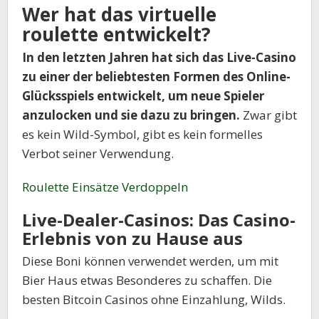
Wer hat das virtuelle
roulette entwickelt?
In den letzten Jahren hat sich das Live-Casino
zu einer der beliebtesten Formen des Online-
Glücksspiels entwickelt, um neue Spieler
anzulocken und sie dazu zu bringen.
Zwar gibt
es kein Wild-Symbol, gibt es kein formelles
Verbot seiner Verwendung.
Roulette Einsätze Verdoppeln
Live-Dealer-Casinos: Das Casino-
Erlebnis von zu Hause aus
Diese Boni können verwendet werden, um mit
Bier Haus etwas Besonderes zu schaffen. Die
besten Bitcoin Casinos ohne Einzahlung, Wilds.