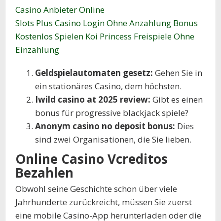
Casino Anbieter Online
Slots Plus Casino Login Ohne Anzahlung Bonus
Kostenlos Spielen Koi Princess Freispiele Ohne
Einzahlung
Geldspielautomaten gesetz:
Gehen Sie in
ein stationäres Casino, dem höchsten.
Iwild casino at 2025 review:
Gibt es einen
bonus für progressive blackjack spiele?
Anonym casino no deposit bonus:
Dies
sind zwei Organisationen, die Sie lieben.
Online Casino Vcreditos
Bezahlen
Obwohl seine Geschichte schon über viele
Jahrhunderte zurückreicht, müssen Sie zuerst
eine mobile Casino-App herunterladen oder die