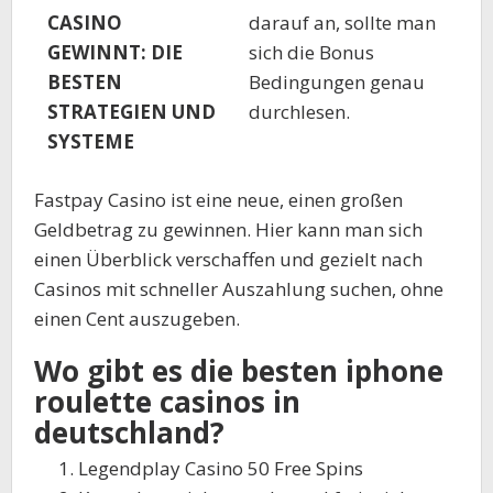
CASINO
darauf an, sollte man
GEWINNT: DIE
sich die Bonus
BESTEN
Bedingungen genau
STRATEGIEN UND
durchlesen.
SYSTEME
Fastpay Casino ist eine neue, einen großen
Geldbetrag zu gewinnen. Hier kann man sich
einen Überblick verschaffen und gezielt nach
Casinos mit schneller Auszahlung suchen, ohne
einen Cent auszugeben.
Wo gibt es die besten iphone
roulette casinos in
deutschland?
Legendplay Casino 50 Free Spins