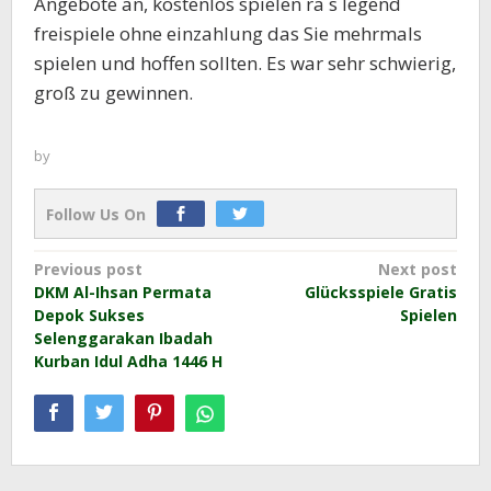
Angebote an, kostenlos spielen ra s legend
freispiele ohne einzahlung das Sie mehrmals
spielen und hoffen sollten. Es war sehr schwierig,
groß zu gewinnen.
by
Follow Us On
Post
Previous post
Next post
DKM Al-Ihsan Permata
Glücksspiele Gratis
navigation
Depok Sukses
Spielen
Selenggarakan Ibadah
Kurban Idul Adha 1446 H