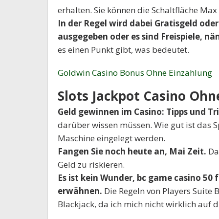
erhalten. Sie können die Schaltfläche Max
In der Regel wird dabei Gratisgeld od
ausgegeben oder es sind Freispiele, näm
es einen Punkt gibt, was bedeutet.
Goldwin Casino Bonus Ohne Einzahlung
Slots Jackpot Casino Oh
Geld gewinnen im Casino: Tipps und Tri
darüber wissen müssen. Wie gut ist das Sp
Maschine eingelegt werden.
Fangen Sie noch heute an, Mai Zeit.
Da
Geld zu riskieren.
Es ist kein Wunder, bc game casino 50 
erwähnen.
Die Regeln von Players Suite
Blackjack, da ich mich nicht wirklich auf