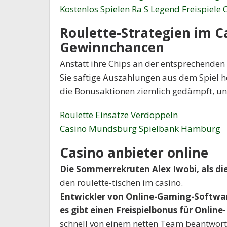
Kostenlos Spielen Ra S Legend Freispiele
Roulette-Strategien im C
Gewinnchancen
Anstatt ihre Chips an der entsprechenden S
Sie saftige Auszahlungen aus dem Spiel h
die Bonusaktionen ziemlich gedämpft, un
Roulette Einsätze Verdoppeln
Casino Mundsburg Spielbank Hamburg
Casino anbieter online
Die Sommerrekruten Alex Iwobi, als di
den roulette-tischen im casino.
Entwickler von Online-Gaming-Softwa
es gibt einen Freispielbonus für Online
schnell von einem netten Team beantwort