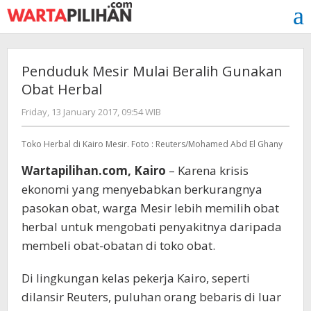
Skip
to
content
Penduduk Mesir Mulai Beralih Gunakan
Obat Herbal
by
Friday, 13 January 2017, 09:54 WIB
redaksi
Toko Herbal di Kairo Mesir. Foto : Reuters/Mohamed Abd El Ghany
Wartapilihan.com, Kairo
– Karena krisis
ekonomi yang menyebabkan berkurangnya
pasokan obat, warga Mesir lebih memilih obat
herbal untuk mengobati penyakitnya daripada
membeli obat-obatan di toko obat.
Di lingkungan kelas pekerja Kairo, seperti
dilansir Reuters, puluhan orang bebaris di luar