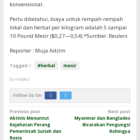
konvensional.
Perlu diketahui, biaya untuk rempah-rempah
lokal dan herbal per kilogram adalah 5 sampai
10 Pound Mesir ($0,27—0,54).*Sumber: Reuters
Reporter : Muja Adzim
Tagged
#herbal
mesir
by
redaksi
Follow Us On
Post
Previous post
Next post
Aktivis Menuntut
Myanmar dan Banglades
navigation
Kejahatan Perang
Bicarakan Pengungsi
Pemerintah Suriah dan
Rohingya
Rusia