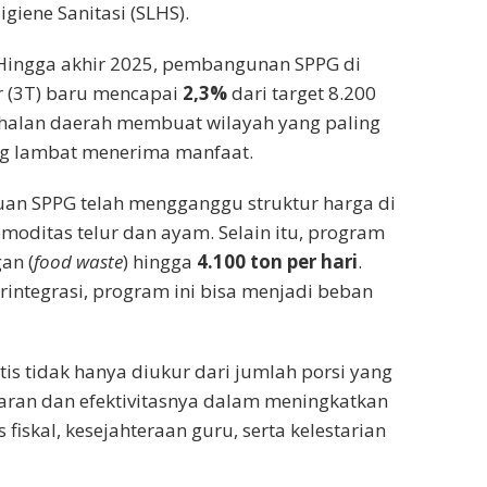
igiene Sanitasi (SLHS).
i. Hingga akhir 2025, pembangunan SPPG di
r (3T) baru mencapai
2,3%
dari target 8.200
ahalan daerah membuat wilayah yang paling
ng lambat menerima manfaat.
buan SPPG telah mengganggu struktur harga di
omoditas telur dan ayam. Selain itu, program
an (
food waste
) hingga
4.100 ton per hari
.
integrasi, program ini bisa menjadi beban
is tidak hanya diukur dari jumlah porsi yang
ggaran dan efektivitasnya dalam meningkatkan
 fiskal, kesejahteraan guru, serta kelestarian