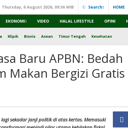
Thursday, 6 August 2026, 09:36 WIB
Search
HOME
EKONOMI
VIDEO
HALAL LIFESTYLE
OPINI
a
Klipik
Bisnis
Asean
Timur Tengah
Kesehatan
asa Baru APBN: Bedah
m Makan Bergizi Gratis
gi sekadar janji politik di atas kertas. Memasuki
transformasi menjadi pilar utama kebijakan fiskal