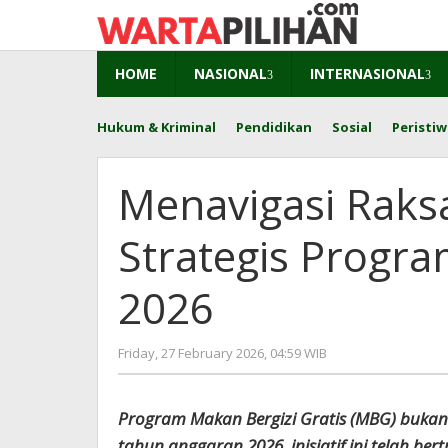
Skip
to
content
HOME
NASIONAL
INTERNASIONAL
Hukum & Kriminal
Pendidikan
Sosial
Peristiw
Menavigasi Raks
Strategis Progra
2026
by
Friday, 27 February 2026, 04:59 WIB
Kusnadi
Kusnadi
Program Makan Bergizi Gratis (MBG) bukan la
tahun anggaran 2026, inisiatif ini telah ber