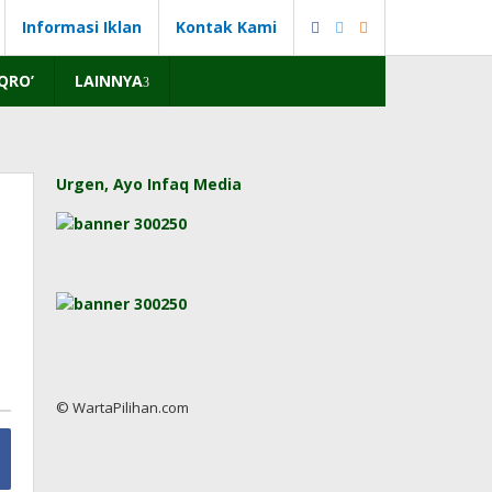
Informasi Iklan
Kontak Kami
IQRO’
LAINNYA
Urgen, Ayo Infaq Media
© WartaPilihan.com