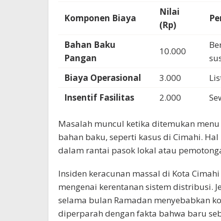
Nilai
Komponen Biaya
Pe
(Rp)
Bahan Baku
Ber
10.000
Pangan
su
Biaya Operasional
3.000
Lis
Insentif Fasilitas
2.000
Se
Masalah muncul ketika ditemukan menu y
bahan baku, seperti kasus di Cimahi. Hal
dalam rantai pasok lokal atau pemotonga
Insiden keracunan massal di Kota Cimahi
mengenai kerentanan sistem distribusi. J
selama bulan Ramadan menyebabkan kon
diperparah dengan fakta bahwa baru seb