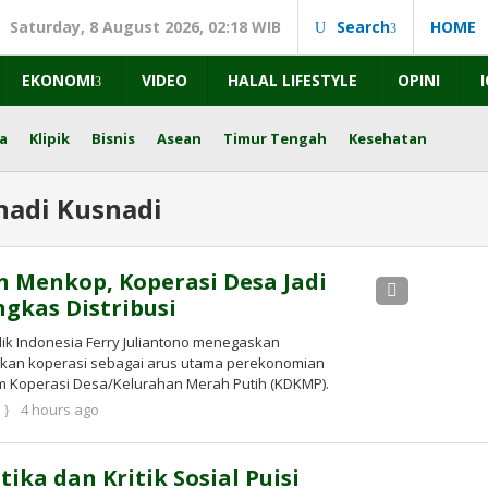
Saturday, 8 August 2026, 02:18 WIB
Search
HOME
EKONOMI
VIDEO
HALAL LIFESTYLE
OPINI
a
Klipik
Bisnis
Asean
Timur Tengah
Kesehatan
nadi Kusnadi
n Menkop, Koperasi Desa Jadi
gkas Distribusi
ik Indonesia Ferry Juliantono menegaskan
kan koperasi sebagai arus utama perekonomian
am Koperasi Desa/Kelurahan Merah Putih (KDKMP).
by
4 hours ago
Kusnadi
Kusnadi
tika dan Kritik Sosial Puisi