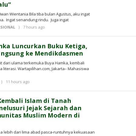
alu”
wan Wientania Bila tiba bulan Agustus, aku ingat
ma. Ingat senandung rindu. Juga ingat
by
SIONAL
7 hours ago
Kusnadi
Kusnadi
mka Luncurkan Buku Ketiga,
angsung ke Mendikdasmen
icit dari ulama terkemuka Buya Hamka, kembali
a literasi. Wartapilihan.com, Jakarta– Mahasiswa
by
11 hours ago
Kusnadi
Kusnadi
embali Islam di Tanah
nelusuri Jejak Sejarah dan
unitas Muslim Modern di
a lebih dari lima abad pasca-runtuhnya kekuasaan