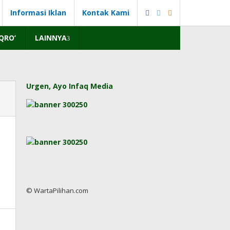
Informasi Iklan
Kontak Kami
IQRO’
LAINNYA
Urgen, Ayo Infaq Media
© WartaPilihan.com