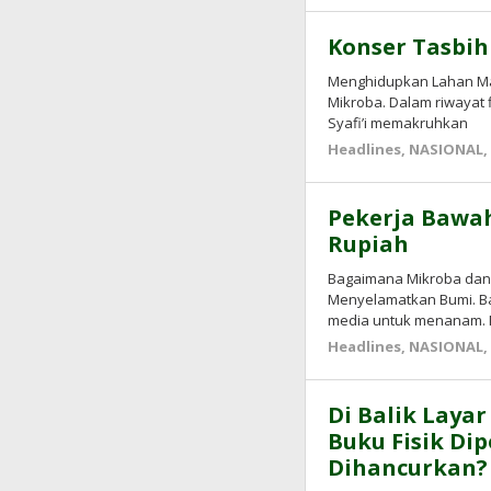
Konser Tasbih
Menghidupkan Lahan Mati
Mikroba. Dalam riwayat 
Syafi’i memakruhkan
Headlines
,
NASIONAL
Pekerja Bawah
Rupiah
Bagaimana Mikroba dan
Menyelamatkan Bumi. Bag
media untuk menanam.
Headlines
,
NASIONAL
Di Balik Laya
Buku Fisik Dip
Dihancurkan?