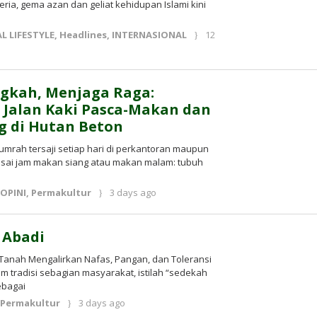
eria, gema azan dan geliat kehidupan Islami kini
L LIFESTYLE
,
Headlines
,
INTERNASIONAL
12
kah, Menjaga Raga:
Jalan Kaki Pasca-Makan dan
g di Hutan Beton
rah tersaji setiap hari di perkantoran maupun
sai jam makan siang atau makan malam: tubuh
by
,
OPINI
,
Permakultur
3 days ago
Kusnadi
Kusnadi
 Abadi
Tanah Mengalirkan Nafas, Pangan, dan Toleransi
m tradisi sebagian masyarakat, istilah “sedekah
ebagai
by
,
Permakultur
3 days ago
Kusnadi