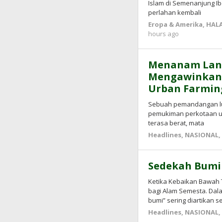
Islam di Semenanjung Ib
perlahan kembali
Eropa & Amerika
,
HALA
by
hours ago
Kusnadi
Kusnadi
Menanam Lang
Mengawinkan 
Urban Farmin
Sebuah pemandangan lum
pemukiman perkotaan u
terasa berat, mata
Headlines
,
NASIONAL
Sedekah Bumi
Ketika Kebaikan Bawah 
bagi Alam Semesta. Dala
bumi” sering diartikan s
Headlines
,
NASIONAL