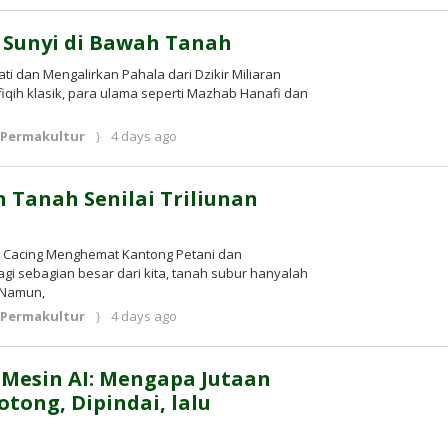
Kusnadi
 Sunyi di Bawah Tanah
 dan Mengalirkan Pahala dari Dzikir Miliaran
fiqih klasik, para ulama seperti Mazhab Hanafi dan
by
,
Permakultur
4 days ago
Kusnadi
Kusnadi
 Tanah Senilai Triliunan
 Cacing Menghemat Kantong Petani dan
i sebagian besar dari kita, tanah subur hanyalah
 Namun,
by
,
Permakultur
4 days ago
Kusnadi
Kusnadi
r Mesin AI: Mengapa Jutaan
otong, Dipindai, lalu