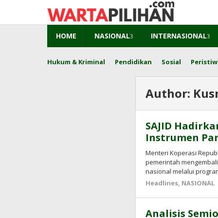
Skip
to
content
HOME
NASIONAL
INTERNASIONAL
Hukum & Kriminal
Pendidikan
Sosial
Peristiw
Author:
Kus
SAJID Hadirka
Instrumen Pan
Menteri Koperasi Republ
pemerintah mengembali
nasional melalui progr
Headlines
,
NASIONAL
Analisis Semio