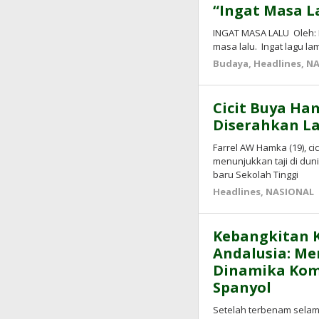
“Ingat Masa L
INGAT MASA LALU Oleh: I
masa lalu. Ingat lagu la
Budaya
,
Headlines
,
NA
Cicit Buya Ha
Diserahkan L
Farrel AW Hamka (19), c
menunjukkan taji di duni
baru Sekolah Tinggi
Headlines
,
NASIONAL
Kebangkitan K
Andalusia: Me
Dinamika Kom
Spanyol
Setelah terbenam selam