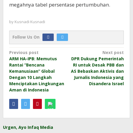
megahnya tabel persentase pertumbuhan.
by
Kusnadi Kusnadi
Follow Us On
Post
Previous post
Next post
ARM HA-IPB: Memutus
DPR Dukung Pemerintah
navigation
Rantai “Bencana
RI untuk Desak PBB dan
Kemanusiaan” Global
AS Bebaskan Aktivis dan
Dengan 10 Langkah
Jurnalis Indonesia yang
Menciptakan Lingkungan
Disandera Israel
Aman di Indonesia
Urgen, Ayo Infaq Media