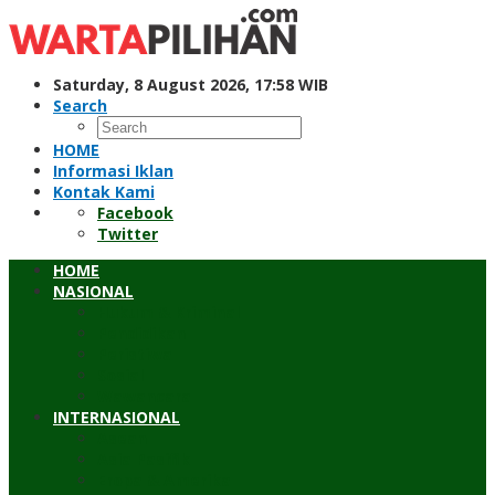
Skip
to
content
Saturday, 8 August 2026, 17:58 WIB
Search
HOME
Informasi Iklan
Kontak Kami
Facebook
Twitter
HOME
NASIONAL
Hukum & Kriminal
Pendidikan
Peristiwa
Sosial
Wawancara
INTERNASIONAL
Asean
Asia Pasifik
Eropa & Amerika