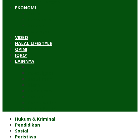
Timur Tengah
EKONOMI
Bisnis
Pariwisata
Budaya
Keuangan
VIDEO
HALAL LIFESTYLE
OPINI
IQRO’
LAINNYA
ILTEK
Investigasi
Kesehatan
Kisah
Perjalanan
Resensi
Permakultur
Kolom Santri
Hukum & Kriminal
Pendidikan
Sosial
Peristiwa