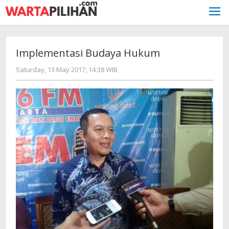
Skip
to
content
Implementasi Budaya Hukum
by
Saturday, 13 May 2017, 14:38 WIB
redaksi