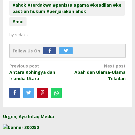
#ahok #terdakwa #penista agama #keadilan #ke
pastian hukum #penjarakan ahok
#mui
by
redaksi
Follow Us On
Post
Previous post
Next post
Antara Rohingya dan
Abah dan Ulama-Ulama
navigation
Irlandia Utara
Teladan
Urgen, Ayo Infaq Media