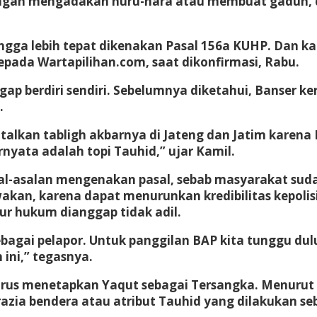
ngan mengadakan huru-hara atau membuat gaduh, 
ngga lebih tepat dikenakan Pasal 156a KUHP. Dan k
kepada Wartapilihan.com, saat dikonfirmasi, Rabu.
gap berdiri sendiri. Sebelumnya diketahui, Banser k
.
alkan tabligh akbarnya di Jateng dan Jatim kare
rnyata adalah topi Tauhid,” ujar Kamil.
sal-asalan mengenakan pasal, sebab masyarakat sud
an, karena dapat menurunkan kredibilitas kepolisi
lur hukum dianggap tidak adil.
bagai pelapor. Untuk panggilan BAP kita tunggu dulu
 ini,” tegasnya.
 harus menetapkan Yaqut sebagai Tersangka. Menurut 
ia bendera atau atribut Tauhid yang dilakukan seb