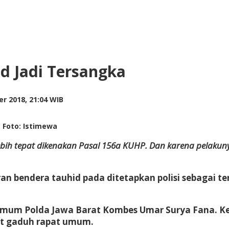
d Jadi Tersangka
by
r 2018, 21:04 WIB
Adi
Prawiranegara
 Foto: Istimewa
bih tepat dikenakan Pasal 156a KUHP. Dan karena pelakun
 bendera tauhid pada ditetapkan polisi sebagai ter
al Umum Polda Jawa Barat Kombes Umar Surya Fana. 
at gaduh rapat umum.