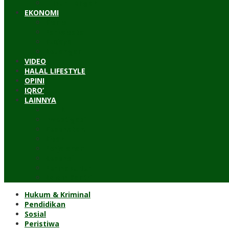
Timur Tengah
EKONOMI
Bisnis
Pariwisata
Budaya
Keuangan
VIDEO
HALAL LIFESTYLE
OPINI
IQRO’
LAINNYA
ILTEK
Investigasi
Kesehatan
Kisah
Perjalanan
Resensi
Permakultur
Kolom Santri
Hukum & Kriminal
Pendidikan
Sosial
Peristiwa