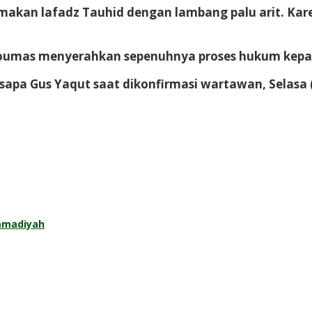
kan lafadz Tauhid dengan lambang palu arit. Karen
oumas menyerahkan sepenuhnya proses hukum kepad
isapa Gus Yaqut saat dikonfirmasi wartawan, Selasa 
mmadiyah