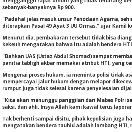
mengganggu rapat umum yang tidak terlarang de
sebanyak-banyaknya Rp 900.
“Padahal jelas masuk unsur Penodaan Agama, sehi
diterapkan Pasal 49 Ayat 3 UU Ormas,” ujar Kamil 
Menurut dia, pembakaran tersebut tidak bisa diang
kekeuh mengatakan bahwa itu adalah bendera HTI
“Bahkan UAS (Ustaz Abdul Shomad) sempat membat
panitia tabligh akbar memakai atribut HTI, yang te
Mengenai proses hukum, ia meminta polisi tidak a
mempercayai jalur hukum dengan melapor dikecewak
rumput juga tidak selesai karena penyelesaian dija
“Kita akan menunggu panggilan dari Mabes Polri se
saksi, dan ahli. Insya Allah kami kawal terus laporan
Tak berhenti sampai disitu, pihak kepolisian juga
mengatakan bendera tauhid adalah lambang HTI, raz