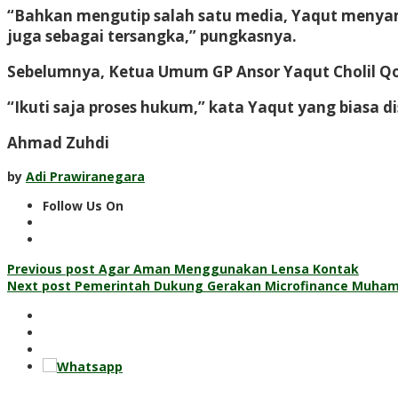
“Bahkan mengutip salah satu media, Yaqut menyama
juga sebagai tersangka,” pungkasnya.
Sebelumnya, Ketua Umum GP Ansor Yaqut Cholil Q
“Ikuti saja proses hukum,” kata Yaqut yang biasa d
Ahmad Zuhdi
by
Adi Prawiranegara
Follow Us On
Post
Previous post
Agar Aman Menggunakan Lensa Kontak
Next post
Pemerintah Dukung Gerakan Microfinance Muha
navigation