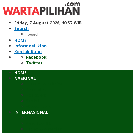
Skip
to
content
Friday, 7 August 2026, 10:57 WIB
Search
HOME
Informasi Iklan
Kontak Kami
Facebook
Twitter
HOME
NASIONAL
Hukum & Kriminal
Pendidikan
Peristiwa
Sosial
Wawancara
INTERNASIONAL
Asean
Asia Pasifik
Eropa & Amerika