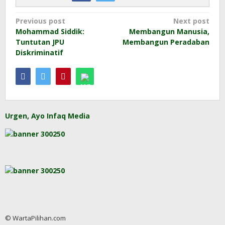
Post
Previous post
Next post
Mohammad Siddik:
Membangun Manusia,
navigation
Tuntutan JPU
Membangun Peradaban
Diskriminatif
Urgen, Ayo Infaq Media
© WartaPilihan.com