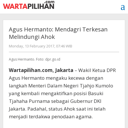
Skip
to
content
Agus Hermanto: Mendagri Terkesan
Melindungi Ahok
by
Monday, 13 February 2017, 07:46 WIB
redaksi
Agus Hermanto. Foto: dpr.go.id
Wartapilihan.com, Jakarta
– Wakil Ketua DPR
Agus Hermanto mengaku kecewa dengan
langkah Menteri Dalam Negeri Tjahjo Kumolo
yang kembali mengaktifkan posisi Basuki
Tjahaha Purnama sebagai Gubernur DKI
Jakarta. Padahal, status Ahok saat ini telah
menjadi terdakwa penodaan agama.