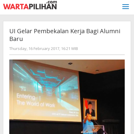
Skip
to
content
UI Gelar Pembekalan Kerja Bagi Alumni
Baru
by
Thursday, 16 February 2017, 16:21 WIB
redaksi