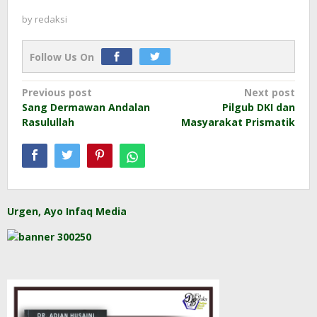
by
redaksi
Follow Us On
Post
Previous post
Next post
Sang Dermawan Andalan
Pilgub DKI dan
navigation
Rasulullah
Masyarakat Prismatik
Urgen, Ayo Infaq Media