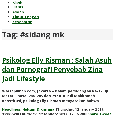
Klipik
Bisnis
Asean
Timur Tengah
Kesehatan
Tag:
#sidang mk
Psikolog Elly Risman : Salah Asuh
dan Pornografi Penyebab Zina
Jadi Lifestyle
Wartapilihan.com, Jakarta – Dalam persidangan ke-17 Uji
Materiil pasal 284, 285 dan 292 KUHP di Mahkamah
Konstitusi, psikolog Elly Risman menyatakan bahwa
Headlines
,
Hukum & Kriminal
Thursday, 12 January 2017,
by
12:06 WIB
Thursday, 12 January 2017, 12:06 WIB
Share
Tweet