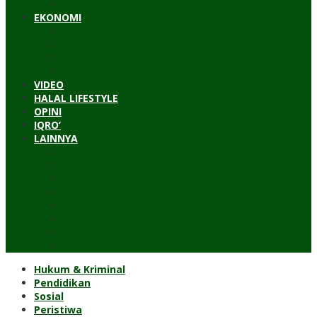
Timur Tengah
EKONOMI
Bisnis
Pariwisata
Budaya
Keuangan
VIDEO
HALAL LIFESTYLE
OPINI
IQRO’
LAINNYA
ILTEK
Investigasi
Kesehatan
Kisah
Perjalanan
Resensi
Permakultur
Kolom Santri
Hukum & Kriminal
Pendidikan
Sosial
Peristiwa