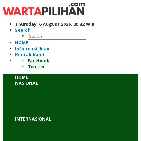
Skip
to
content
Thursday, 6 August 2026, 20:32 WIB
Search
HOME
Informasi Iklan
Kontak Kami
Facebook
Twitter
HOME
NASIONAL
Hukum & Kriminal
Pendidikan
Peristiwa
Sosial
Wawancara
INTERNASIONAL
Asean
Asia Pasifik
Eropa & Amerika