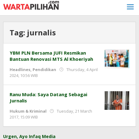
Skip
to
content
Tag:
jurnalis
YBM PLN Bersama JUFI Resmikan
Bantuan Renovasi MTS Al Khoeriyah
Headlines
,
Pendidikan
Thursday, 4 April
by
2024, 10:56 WIB
Adi
Prawiranegara
Ranu Muda: Saya Datang Sebagai
Jurnalis
Hukum & Kriminal
Tuesday, 21 March
by
2017, 15:09 WIB
redaksi
Urgen, Ayo Infaq Media