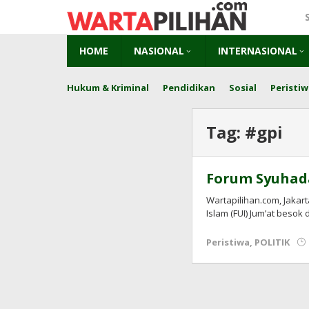
Skip
to
content
HOME
NASIONAL
INTERNASIONAL
Hukum & Kriminal
Pendidikan
Sosial
Peristiw
Tag:
#gpi
Forum Syuhad
Wartapilihan.com, Jakar
Islam (FUI) Jum’at besok d
Peristiwa
,
POLITIK