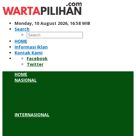
Skip
to
content
Monday, 10 August 2026, 16:58 WIB
Search
HOME
Informasi Iklan
Kontak Kami
Facebook
Twitter
HOME
NASIONAL
Hukum & Kriminal
Pendidikan
Peristiwa
Sosial
Wawancara
INTERNASIONAL
Asean
Asia Pasifik
Eropa & Amerika