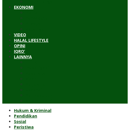
Timur Tengah
EKONOMI
Bisnis
Pariwisata
Budaya
Keuangan
VIDEO
HALAL LIFESTYLE
OPINI
IQRO’
LAINNYA
ILTEK
Investigasi
Kesehatan
Kisah
Perjalanan
Resensi
Permakultur
Kolom Santri
Hukum & Kriminal
Pendidikan
Sosial
Peristiwa