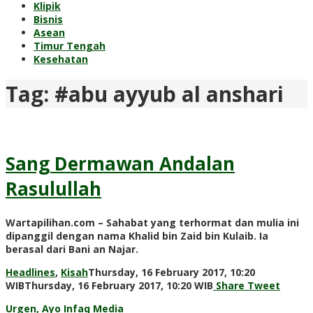
Klipik
Bisnis
Asean
Timur Tengah
Kesehatan
Tag:
#abu ayyub al anshari
Sang Dermawan Andalan
Rasulullah
Wartapilihan.com – Sahabat yang terhormat dan mulia ini
dipanggil dengan nama Khalid bin Zaid bin Kulaib. Ia
berasal dari Bani an Najar.
Headlines
,
Kisah
Thursday, 16 February 2017, 10:20
by
WIB
Thursday, 16 February 2017, 10:20 WIB
Share
Tweet
redaksi
Urgen, Ayo Infaq Media