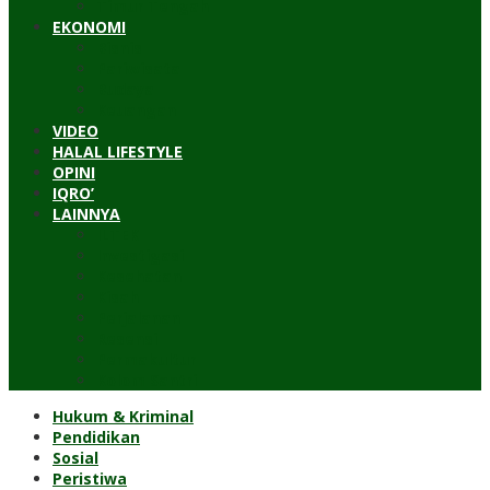
Timur Tengah
EKONOMI
Bisnis
Pariwisata
Budaya
Keuangan
VIDEO
HALAL LIFESTYLE
OPINI
IQRO’
LAINNYA
ILTEK
Investigasi
Kesehatan
Kisah
Perjalanan
Resensi
Permakultur
Kolom Santri
Hukum & Kriminal
Pendidikan
Sosial
Peristiwa