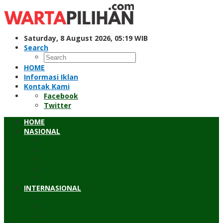
Skip
to
content
Saturday, 8 August 2026, 05:19 WIB
Search
HOME
Informasi Iklan
Kontak Kami
Facebook
Twitter
HOME
NASIONAL
Hukum & Kriminal
Pendidikan
Peristiwa
Sosial
Wawancara
INTERNASIONAL
Asean
Asia Pasifik
Eropa & Amerika