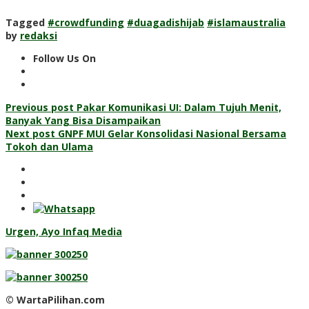
Tagged
#crowdfunding
#duagadishijab
#islamaustralia
by
redaksi
Follow Us On
Post
Previous post
Pakar Komunikasi UI: Dalam Tujuh Menit,
Banyak Yang Bisa Disampaikan
navigation
Next post
GNPF MUI Gelar Konsolidasi Nasional Bersama
Tokoh dan Ulama
Urgen, Ayo Infaq Media
© WartaPilihan.com