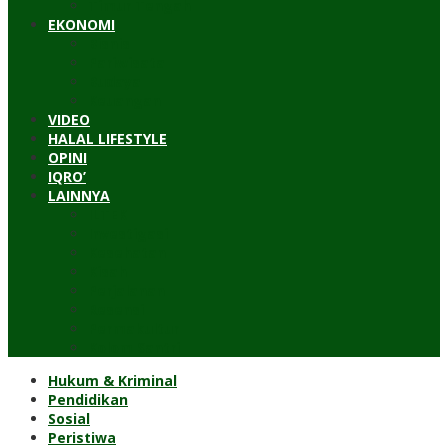
Timur Tengah
EKONOMI
Bisnis
Pariwisata
Budaya
Keuangan
VIDEO
HALAL LIFESTYLE
OPINI
IQRO’
LAINNYA
ILTEK
Investigasi
Kesehatan
Kisah
Perjalanan
Resensi
Permakultur
Kolom Santri
Hukum & Kriminal
Pendidikan
Sosial
Peristiwa