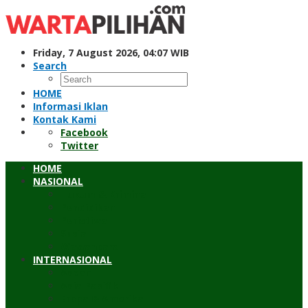
Skip
to
content
Friday, 7 August 2026, 04:07 WIB
Search
HOME
Informasi Iklan
Kontak Kami
Facebook
Twitter
HOME
NASIONAL
Hukum & Kriminal
Pendidikan
Peristiwa
Sosial
Wawancara
INTERNASIONAL
Asean
Asia Pasifik
Eropa & Amerika