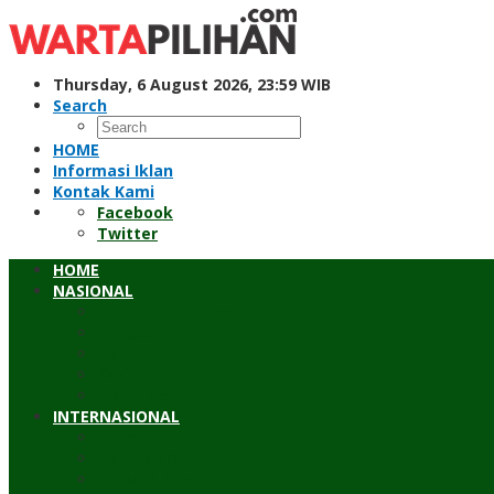
Skip
to
content
Thursday, 6 August 2026, 23:59 WIB
Search
HOME
Informasi Iklan
Kontak Kami
Facebook
Twitter
HOME
NASIONAL
Hukum & Kriminal
Pendidikan
Peristiwa
Sosial
Wawancara
INTERNASIONAL
Asean
Asia Pasifik
Eropa & Amerika