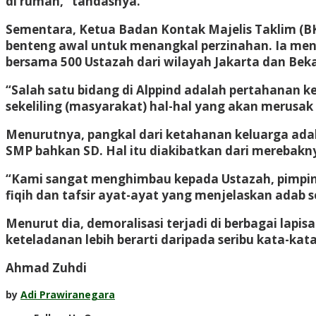
di rumah,” tandasnya.
Sementara, Ketua Badan Kontak Majelis Taklim (B
benteng awal untuk menangkal perzinahan. Ia men
bersama 500 Ustazah dari wilayah Jakarta dan Bek
“Salah satu bidang di Alppind adalah pertahanan 
sekeliling (masyarakat) hal-hal yang akan merusak 
Menurutnya, pangkal dari ketahanan keluarga adal
SMP bahkan SD. Hal itu diakibatkan dari merebakny
“Kami sangat menghimbau kepada Ustazah, pimpinan 
fiqih dan tafsir ayat-ayat yang menjelaskan adab 
Menurut dia, demoralisasi terjadi di berbagai lapi
keteladanan lebih berarti daripada seribu kata-ka
Ahmad Zuhdi
by
Adi Prawiranegara