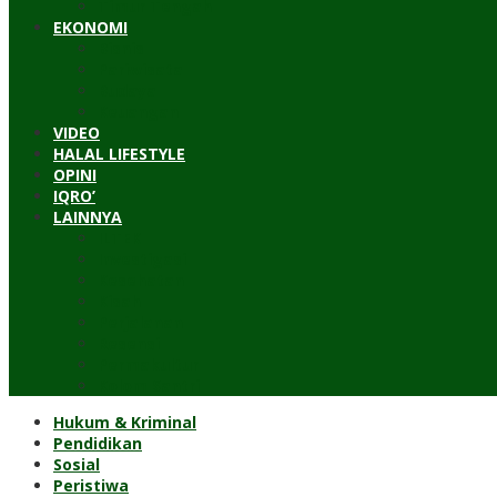
Timur Tengah
EKONOMI
Bisnis
Pariwisata
Budaya
Keuangan
VIDEO
HALAL LIFESTYLE
OPINI
IQRO’
LAINNYA
ILTEK
Investigasi
Kesehatan
Kisah
Perjalanan
Resensi
Permakultur
Kolom Santri
Hukum & Kriminal
Pendidikan
Sosial
Peristiwa