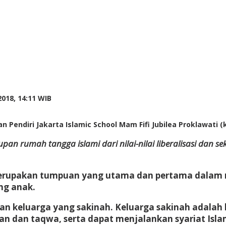
by
018, 14:11 WIB
Adi
Prawiranegara
 Pendiri Jakarta Islamic School Mam Fifi Jubilea Proklawati (ke
 rumah tangga islami dari nilai-nilai liberalisasi dan se
erupakan tumpuan yang utama dan pertama dalam m
ng anak.
kan keluarga yang sakinah. Keluarga sakinah adal
an dan taqwa, serta dapat menjalankan syariat Isla