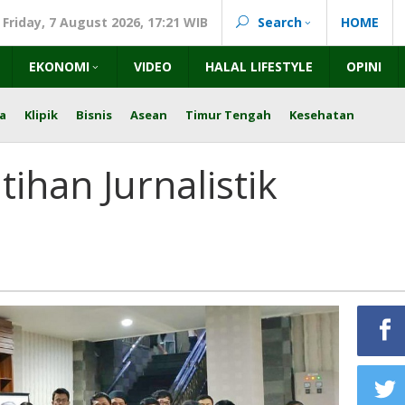
Friday, 7 August 2026, 17:21 WIB
Search
HOME
EKONOMI
VIDEO
HALAL LIFESTYLE
OPINI
a
Klipik
Bisnis
Asean
Timur Tengah
Kesehatan
tihan Jurnalistik
ra