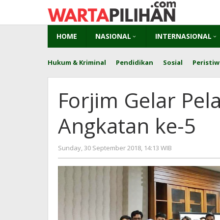
Skip
to
content
HOME
NASIONAL
INTERNASIONAL
Hukum & Kriminal
Pendidikan
Sosial
Peristiw
Forjim Gelar Pela
Angkatan ke-5
by
Sunday, 30 September 2018, 14:13 WIB
Adi
Prawiranega