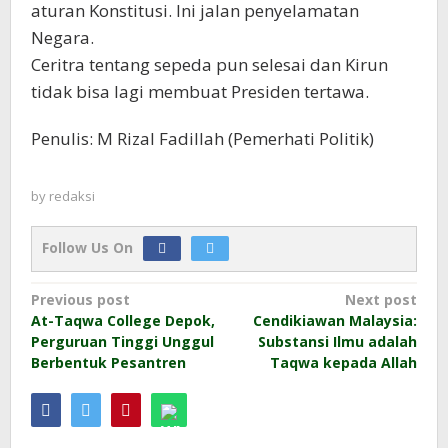
aturan Konstitusi. Ini jalan penyelamatan
Negara.
Ceritra tentang sepeda pun selesai dan Kirun
tidak bisa lagi membuat Presiden tertawa.
Penulis: M Rizal Fadillah (Pemerhati Politik)
by
redaksi
Follow Us On
Post
Previous post
Next post
At-Taqwa College Depok,
Cendikiawan Malaysia:
navigation
Perguruan Tinggi Unggul
Substansi Ilmu adalah
Berbentuk Pesantren
Taqwa kepada Allah