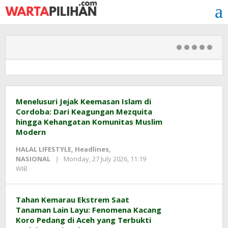
Skip
to
content
Warta
Menelusuri Jejak Keemasan Islam di
Cordoba: Dari Keagungan Mezquita
Pilihan
hingga Kehangatan Komunitas Muslim
Modern
HALAL LIFESTYLE
,
Headlines
,
NASIONAL
Monday, 27 July 2026, 11:19
by
WIB
Kusnadi
Kusnadi
Tahan Kemarau Ekstrem Saat
Tanaman Lain Layu: Fenomena Kacang
Koro Pedang di Aceh yang Terbukti