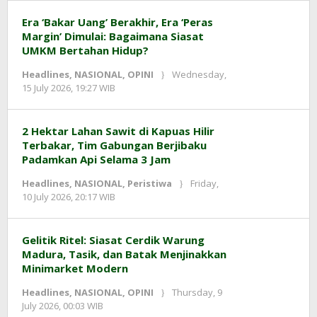
Kusnadi
Era ‘Bakar Uang’ Berakhir, Era ‘Peras
Margin’ Dimulai: Bagaimana Siasat
UMKM Bertahan Hidup?
Headlines
,
NASIONAL
,
OPINI
Wednesday,
by
15 July 2026, 19:27 WIB
Kusnadi
Kusnadi
2 Hektar Lahan Sawit di Kapuas Hilir
Terbakar, Tim Gabungan Berjibaku
Padamkan Api Selama 3 Jam
Headlines
,
NASIONAL
,
Peristiwa
Friday,
by
10 July 2026, 20:17 WIB
Kusnadi
Kusnadi
Gelitik Ritel: Siasat Cerdik Warung
Madura, Tasik, dan Batak Menjinakkan
Minimarket Modern
Headlines
,
NASIONAL
,
OPINI
Thursday, 9
by
July 2026, 00:03 WIB