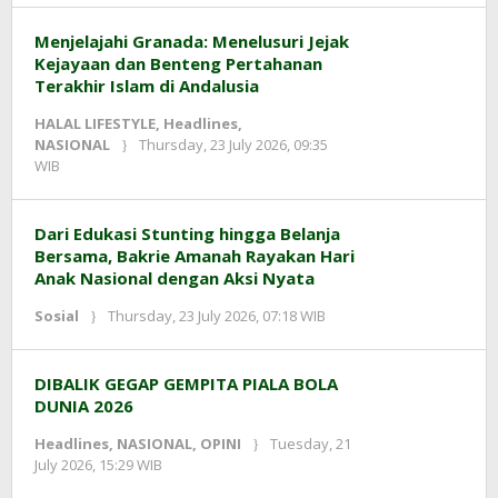
Prawiranegara
Menjelajahi Granada: Menelusuri Jejak
Kejayaan dan Benteng Pertahanan
Terakhir Islam di Andalusia
HALAL LIFESTYLE
,
Headlines
,
NASIONAL
Thursday, 23 July 2026, 09:35
by
WIB
Kusnadi
Kusnadi
Dari Edukasi Stunting hingga Belanja
Bersama, Bakrie Amanah Rayakan Hari
Anak Nasional dengan Aksi Nyata
by
Sosial
Thursday, 23 July 2026, 07:18 WIB
Adi
Prawiranegara
DIBALIK GEGAP GEMPITA PIALA BOLA
DUNIA 2026
Headlines
,
NASIONAL
,
OPINI
Tuesday, 21
by
July 2026, 15:29 WIB
Kusnadi