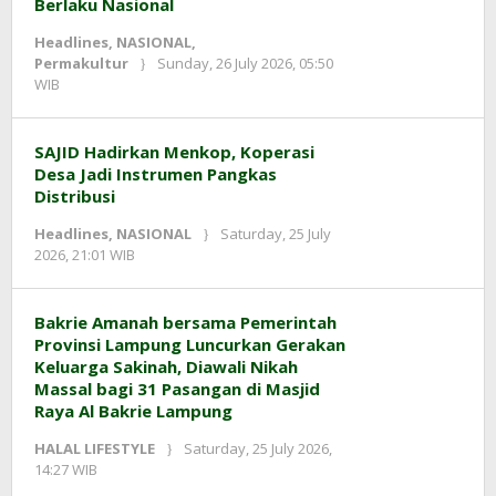
Berlaku Nasional
Headlines
,
NASIONAL
,
Permakultur
Sunday, 26 July 2026, 05:50
by
WIB
Kusnadi
Kusnadi
SAJID Hadirkan Menkop, Koperasi
Desa Jadi Instrumen Pangkas
Distribusi
Headlines
,
NASIONAL
Saturday, 25 July
by
2026, 21:01 WIB
Kusnadi
Kusnadi
Bakrie Amanah bersama Pemerintah
Provinsi Lampung Luncurkan Gerakan
Keluarga Sakinah, Diawali Nikah
Massal bagi 31 Pasangan di Masjid
Raya Al Bakrie Lampung
HALAL LIFESTYLE
Saturday, 25 July 2026,
by
14:27 WIB
Adi