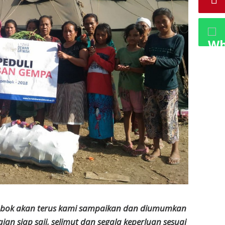
mbok akan terus kami sampaikan dan diumumkan
n siap saji, selimut dan segala keperluan sesuai