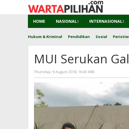
Skip
to
content
HOME
NASIONAL
INTERNASIONAL
Hukum & Kriminal
Pendidikan
Sosial
Peristiw
MUI Serukan Ga
by
Thursday, 9 August 2018, 16:45 WIB
Adi
Prawiranegara