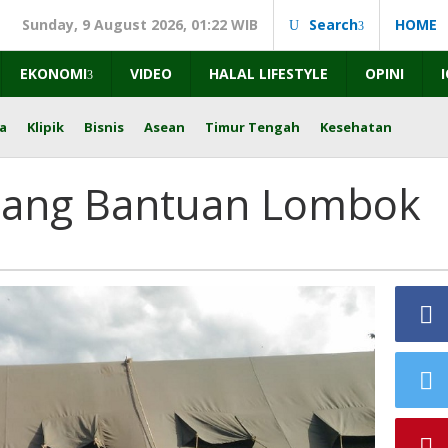
Sunday, 9 August 2026, 01:22 WIB
Search
HOME
EKONOMI
VIDEO
HALAL LIFESTYLE
OPINI
a
Klipik
Bisnis
Asean
Timur Tengah
Kesehatan
lang Bantuan Lombok