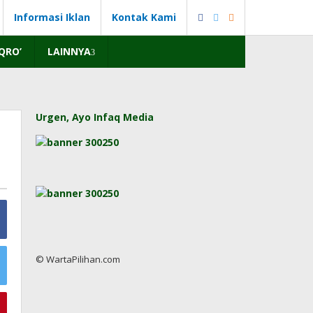
Informasi Iklan
Kontak Kami
IQRO’
LAINNYA
Urgen, Ayo Infaq Media
© WartaPilihan.com