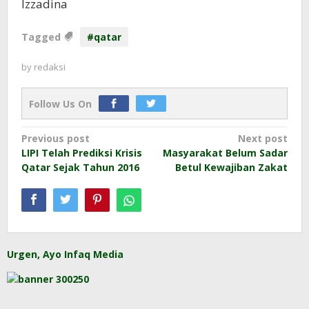
Izzadina
Tagged
#qatar
by
redaksi
Follow Us On
Post
Previous post
Next post
LIPI Telah Prediksi Krisis
Masyarakat Belum Sadar
navigation
Qatar Sejak Tahun 2016
Betul Kewajiban Zakat
Urgen, Ayo Infaq Media