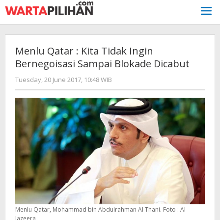
Skip
to
content
Menlu Qatar : Kita Tidak Ingin
Bernegoisasi Sampai Blokade Dicabut
by
Tuesday, 20 June 2017, 10:48 WIB
redaksi
Menlu Qatar, Mohammad bin Abdulrahman Al Thani. Foto : Al
Jazeera