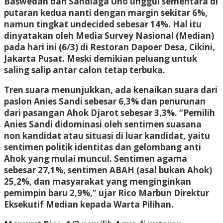
Baswedan dan Sandiaga Uno unggul sementara di
putaran kedua nanti dengan margin sekitar 6%,
namun tingkat undecided sebesar 14%. Hal itu
dinyatakan oleh Media Survey Nasional (Median)
pada hari ini (6/3) di Restoran Dapoer Desa, Cikini,
Jakarta Pusat. Meski demikian peluang untuk
saling salip antar calon tetap terbuka.
Tren suara menunjukkan, ada kenaikan suara dari
paslon Anies Sandi sebesar 6,3% dan penurunan
dari pasangan Ahok Djarot sebesar 3,3%. “Pemilih
Anies Sandi didominasi oleh sentimen suasana
non kandidat atau situasi di luar kandidat, yaitu
sentimen politik identitas dan gelombang anti
Ahok yang mulai muncul. Sentimen agama
sebesar 27,1%, sentimen ABAH (asal bukan Ahok)
25,2%, dan masyarakat yang menginginkan
pemimpin baru 2,9%,” ujar Rico Marbun Direktur
Eksekutif Median kepada
Warta Pilihan
.