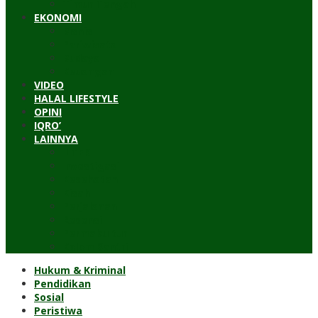
Timur Tengah
EKONOMI
Bisnis
Pariwisata
Budaya
Keuangan
VIDEO
HALAL LIFESTYLE
OPINI
IQRO’
LAINNYA
ILTEK
Investigasi
Kesehatan
Kisah
Perjalanan
Resensi
Permakultur
Kolom Santri
Hukum & Kriminal
Pendidikan
Sosial
Peristiwa