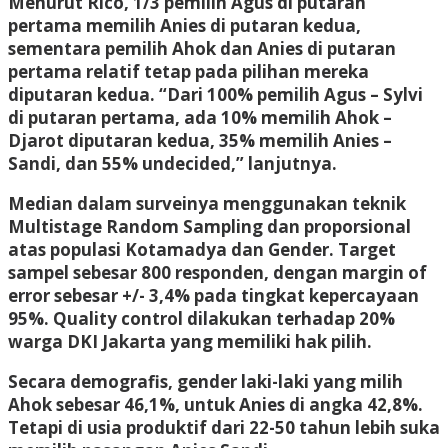
Menurut Rico, 1/3 pemilih Agus di putaran
pertama memilih Anies di putaran kedua,
sementara pemilih Ahok dan Anies di putaran
pertama relatif tetap pada pilihan mereka
diputaran kedua. “Dari 100% pemilih Agus – Sylvi
di putaran pertama, ada 10% memilih Ahok –
Djarot diputaran kedua, 35% memilih Anies –
Sandi, dan 55% undecided,” lanjutnya.
Median dalam surveinya menggunakan teknik
Multistage Random Sampling dan proporsional
atas populasi Kotamadya dan Gender. Target
sampel sebesar 800 responden, dengan margin of
error sebesar +/- 3,4% pada tingkat kepercayaan
95%. Quality control dilakukan terhadap 20%
warga DKI Jakarta yang memiliki hak pilih.
Secara demografis, gender laki-laki yang milih
Ahok sebesar 46,1%, untuk Anies di angka 42,8%.
Tetapi di usia produktif dari 22-50 tahun lebih suka