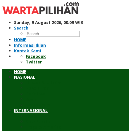
Skip
to
content
Sunday, 9 August 2026, 00:09 WIB
Search
HOME
Informasi Iklan
Kontak Kami
Facebook
Twitter
HOME
NASIONAL
Hukum & Kriminal
Pendidikan
Peristiwa
Sosial
Wawancara
INTERNASIONAL
Asean
Asia Pasifik
Eropa & Amerika