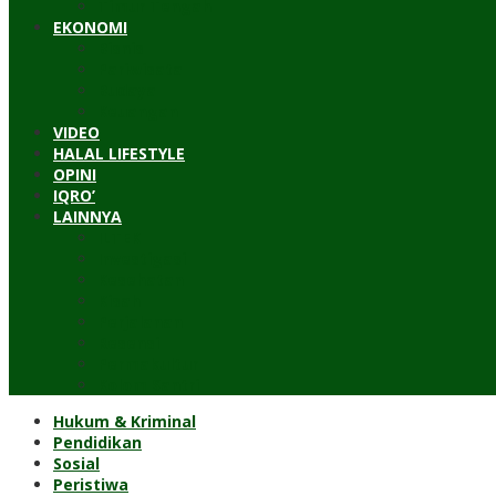
Timur Tengah
EKONOMI
Bisnis
Pariwisata
Budaya
Keuangan
VIDEO
HALAL LIFESTYLE
OPINI
IQRO’
LAINNYA
ILTEK
Investigasi
Kesehatan
Kisah
Perjalanan
Resensi
Permakultur
Kolom Santri
Hukum & Kriminal
Pendidikan
Sosial
Peristiwa