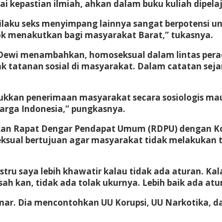
i kepastian ilmiah, ahkan dalam buku kuliah dipelaj
rilaku seks menyimpang lainnya sangat berpotensi 
ok menakutkan bagi masyarakat Barat,” tukasnya.
 Dewi menambahkan, homoseksual dalam lintas per
ak tatanan sosial di masyarakat. Dalam catatan se
kkan penerimaan masyarakat secara sosiologis maup
uarga Indonesia,” pungkasnya.
n Rapat Dengar Pendapat Umum (RDPU) dengan Komis
eksual bertujuan agar masyarakat tidak melakukan 
ustru saya lebih khawatir kalau tidak ada aturan. Ka
h kan, tidak ada tolak ukurnya. Lebih baik ada atu
nar. Dia mencontohkan UU Korupsi, UU Narkotika, d