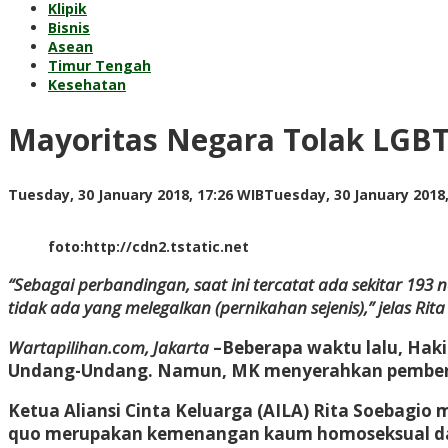
Klipik
Bisnis
Asean
Timur Tengah
Kesehatan
Mayoritas Negara Tolak LGB
Tuesday, 30 January 2018, 17:26 WIB
Tuesday, 30 January 2018,
foto:http://cdn2.tstatic.net
“Sebagai perbandingan, saat ini tercatat ada sekitar 193
tidak ada yang melegalkan (pernikahan sejenis),” jelas Rit
Wartapilihan.com, Jakarta
–Beberapa waktu lalu, Haki
Undang-Undang. Namun, MK menyerahkan pemben
Ketua Aliansi Cinta Keluarga (AILA) Rita Soebagio
quo merupakan kemenangan kaum homoseksual dan 