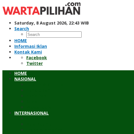
Skip
to
content
Saturday, 8 August 2026, 22:43 WIB
Search
HOME
Informasi Iklan
Kontak Kami
Facebook
Twitter
HOME
NASIONAL
Hukum & Kriminal
Pendidikan
Peristiwa
Sosial
Wawancara
INTERNASIONAL
Asean
Asia Pasifik
Eropa & Amerika