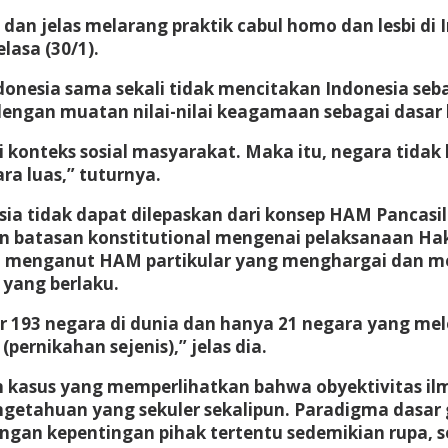
 dan jelas melarang praktik cabul homo dan lesbi 
lasa (30/1).
Indonesia sama sekali tidak mencitakan Indonesia se
ngan muatan nilai-nilai keagamaan sebagai dasar b
ari konteks sosial masyarakat. Maka itu, negara tid
a luas,” tuturnya.
ia tidak dapat dilepaskan dari konsep HAM Pancas
kan batasan konstitutional mengenai pelaksanaan H
enganut HAM partikular yang menghargai dan meny
 yang berlaku.
ar 193 negara di dunia dan hanya 21 negara yang mel
ernikahan sejenis),” jelas dia.
akan kasus yang memperlihatkan bahwa obyektivitas
ngetahuan yang sekuler sekalipun. Paradigma dasar 
an kepentingan pihak tertentu sedemikian rupa, s