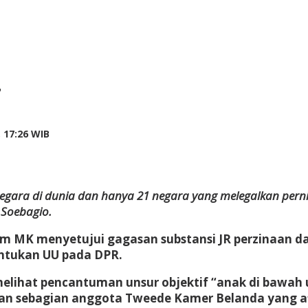
T
by
 17:26 WIB
Adi
Prawiranegara
 negara di dunia dan hanya 21 negara yang melegalkan perni
a Soebagio.
m MK menyetujui gagasan substansi JR perzinaan dan
tukan UU pada DPR.
 melihat pencantuman unsur objektif “anak di bawah 
sebagian anggota Tweede Kamer Belanda yang afi