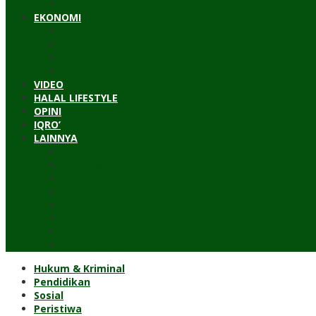
Timur Tengah
EKONOMI
Bisnis
Pariwisata
Budaya
Keuangan
VIDEO
HALAL LIFESTYLE
OPINI
IQRO’
LAINNYA
ILTEK
Investigasi
Kesehatan
Kisah
Perjalanan
Resensi
Permakultur
Kolom Santri
Hukum & Kriminal
Pendidikan
Sosial
Peristiwa