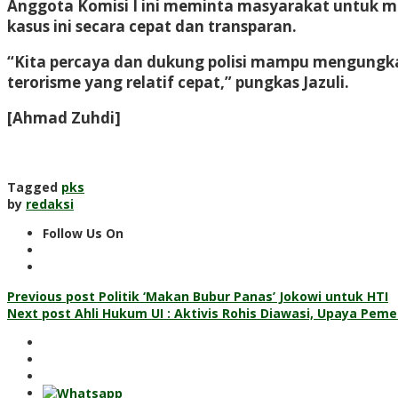
Anggota Komisi I ini meminta masyarakat untuk me
kasus ini secara cepat dan transparan.
“Kita percaya dan dukung polisi mampu mengungkap 
terorisme yang relatif cepat,” pungkas Jazuli.
[Ahmad Zuhdi]
Tagged
pks
by
redaksi
Follow Us On
Post
Previous post
Politik ‘Makan Bubur Panas’ Jokowi untuk HTI
Next post
Ahli Hukum UI : Aktivis Rohis Diawasi, Upaya Peme
navigation