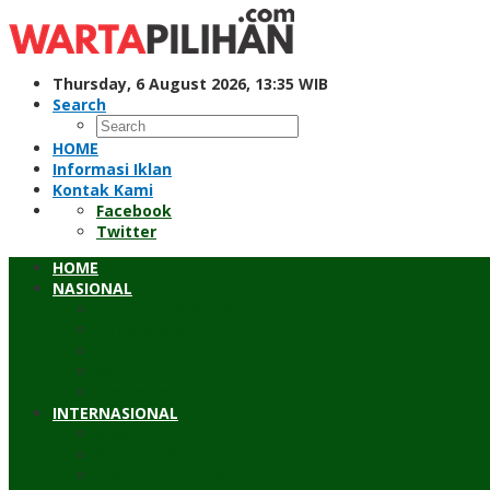
Skip
to
content
Thursday, 6 August 2026, 13:35 WIB
Search
HOME
Informasi Iklan
Kontak Kami
Facebook
Twitter
HOME
NASIONAL
Hukum & Kriminal
Pendidikan
Peristiwa
Sosial
Wawancara
INTERNASIONAL
Asean
Asia Pasifik
Eropa & Amerika