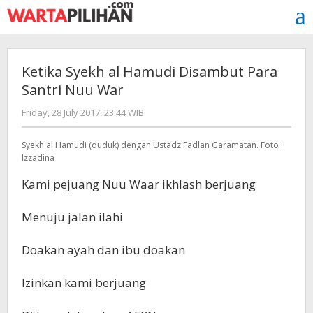
Skip
to
content
Ketika Syekh al Hamudi Disambut Para
Santri Nuu War
by
Friday, 28 July 2017, 23:44 WIB
redaksi
Syekh al Hamudi (duduk) dengan Ustadz Fadlan Garamatan. Foto :
Izzadina
Kami pejuang Nuu Waar ikhlash berjuang
Menuju jalan ilahi
Doakan ayah dan ibu doakan
Izinkan kami berjuang