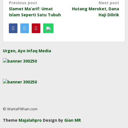
Post
Previous post
Next post
Slamet Ma’arif: Umat
Hutang Meroket, Dana
navigation
Islam Seperti Satu Tubuh
Haji Dilirik
Urgen, Ayo Infaq Media
© WartaPilihan.com
Theme
Majalahpro
Design by
Gian MR