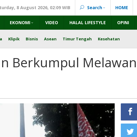
turday, 8 August 2026, 02:09 WIB
Search
HOME
EKONOMI
VIDEO
HALAL LIFESTYLE
OPINI
a
Klipik
Bisnis
Asean
Timur Tengah
Kesehatan
an Berkumpul Melawan