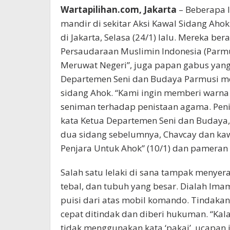
Wartapilihan.com, Jakarta
– Beberapa 
mandir di sekitar Aksi Kawal Sidang Ah
di Jakarta, Selasa (24/1) lalu. Mereka b
Persaudaraan Muslimin Indonesia (Parmusi
Meruwat Negeri”, juga papan gabus yang di
Departemen Seni dan Budaya Parmusi m
sidang Ahok. “Kami ingin memberi warna b
seniman terhadap penistaan agama. Pen
kata Ketua Departemen Seni dan Budaya,
dua sidang sebelumnya, Chavcay dan k
Penjara Untuk Ahok” (10/1) dan pameran s
Salah satu lelaki di sana tampak menye
tebal, dan tubuh yang besar. Dialah Ima
puisi dari atas mobil komando. Tindakan
cepat ditindak dan diberi hukuman. “Kal
tidak menggunakan kata ‘pakai’, ucapan it