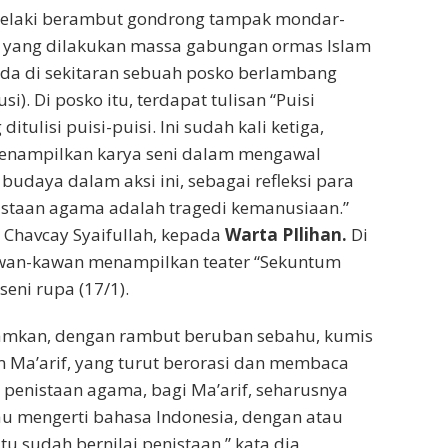
lelaki berambut gondrong tampak mondar-
ok yang dilakukan massa gabungan ormas Islam
erada di sekitaran sebuah posko berlambang
). Di posko itu, terdapat tulisan “Puisi
tulisi puisi-puisi. Ini sudah kali ketiga,
enampilkan karya seni dalam mengawal
udaya dalam aksi ini, sebagai refleksi para
istaan agama adalah tragedi kemanusiaan.”
 Chavcay Syaifullah, kepada
Warta PIlihan.
Di
awan-kawan menampilkan teater “Sekuntum
eni rupa (17/1).
ramkan, dengan rambut beruban sebahu, kumis
m Ma’arif, yang turut berorasi dan membaca
 penistaan agama, bagi Ma’arif, seharusnya
au mengerti bahasa Indonesia, dengan atau
u sudah bernilai penistaan.” kata dia,