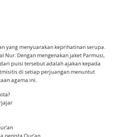
kan yang menyuarakan keprihatinan serupa.
zal Nur. Dengan mengenakan jaket Parmusi,
dari puisi tersebut adalah ajakan kepada
misitis di setiap perjuangan menuntut
taan agama ini.
kita?
jajar
ur’an
 penista Qur’an