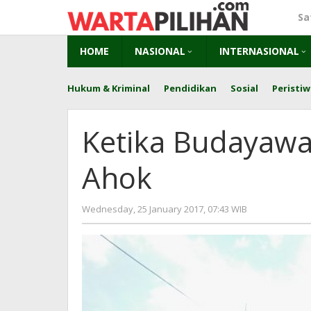
Skip
Sa
to
content
HOME
NASIONAL
INTERNASIONAL
Hukum & Kriminal
Pendidikan
Sosial
Peristiw
Ketika Budayaw
Ahok
by
Wednesday, 25 January 2017, 07:43 WIB
redaksi