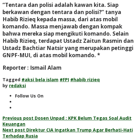
“Tentara dan polisi adalah kawan kita. Siap
berkawan dengan tentara dan polisi?” tanya
Habib Rizieq kepada massa, dari atas mobil
komando. Massa menjawab dengan kompak
bahwa mereka siap mengikuti komando. Selain
Habib Rizieq, terdapat Ustadz Zaitun Rasmin dan
Ustadz Bachtiar Natsir yang merupakan petinggi
GNPF-MUI, di atas mobil komando. *
Reporter : Ismail Alam
Tagged
#aksi bela islam
#FPI
#habib rizieq
by
redaksi
Follow Us On
Post
Previous post
Dosen Unpad : KPK Belum Tegas Soal Audit
Keuangan
navigation
Next post
Direktur CIA Ingatkan Trump Agar Berhati-Hati
Terhadap Rusia