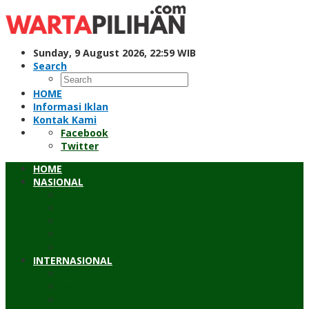
Skip
to
content
Sunday, 9 August 2026, 22:59 WIB
Search
HOME
Informasi Iklan
Kontak Kami
Facebook
Twitter
HOME
NASIONAL
Hukum & Kriminal
Pendidikan
Peristiwa
Sosial
Wawancara
INTERNASIONAL
Asean
Asia Pasifik
Eropa & Amerika