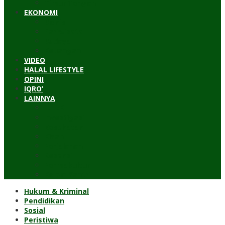
Timur Tengah
EKONOMI
Bisnis
Pariwisata
Budaya
Keuangan
VIDEO
HALAL LIFESTYLE
OPINI
IQRO’
LAINNYA
ILTEK
Investigasi
Kesehatan
Kisah
Perjalanan
Resensi
Permakultur
Kolom Santri
Hukum & Kriminal
Pendidikan
Sosial
Peristiwa