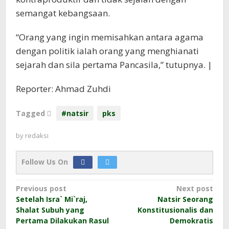
semangat kebangsaan.
“Orang yang ingin memisahkan antara agama
dengan politik ialah orang yang menghianati
sejarah dan sila pertama Pancasila,” tutupnya. |
Reporter: Ahmad Zuhdi
Tagged
#natsir
pks
by
redaksi
Follow Us On
Post
Previous post
Next post
Setelah Isra` Mi`raj,
Natsir Seorang
navigation
Shalat Subuh yang
Konstitusionalis dan
Pertama Dilakukan Rasul
Demokratis